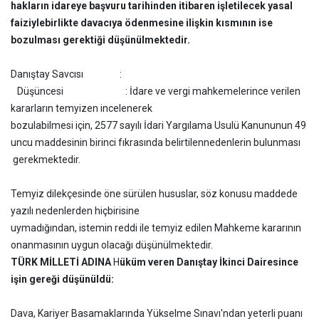
hakların idareye başvuru tarihinden itibaren işletilecek yasal
faiziyle
birlikte davacıya ödenmesine ilişkin kısmının ise
bozulması gerektiği düşünülmektedir.
Danıştay Savcısı :
Düşüncesi : İdare ve vergi mahkemelerince verilen
kararların temyizen incelenerek
bozulabilmesi için, 2577 sayılı İdari Yargılama Usulü Kanununun 49
uncu maddesinin birinci fıkrasında belirtilen
nedenlerin bulunması
gerekmektedir.
Temyiz dilekçesinde öne sürülen hususlar, söz konusu maddede
yazılı nedenlerden hiçbirisine
uymadığından, istemin reddi ile temyiz edilen Mahkeme kararının
onanmasının uygun olacağı düşünülmektedir.
TÜRK MİLLETİ ADINA
H
üküm veren Danıştay İkinci Dairesince
işin gereği düşünüldü:
Dava, Kariyer Basamaklarında Yükselme Sınavı'ndan yeterli puanı