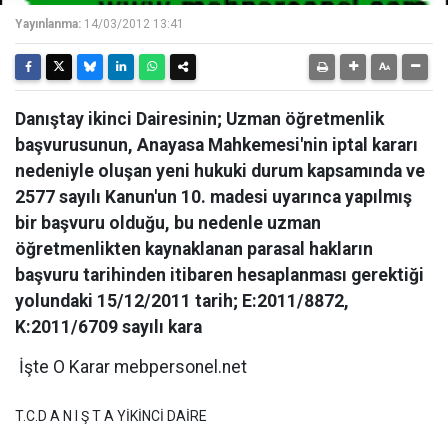
Yayınlanma:
14/03/2012 13:41
Danıştay ikinci Dairesinin; Uzman öğretmenlik
başvurusunun, Anayasa Mahkemesi'nin iptal kararı
nedeniyle oluşan yeni hukuki durum kapsamında ve
2577 sayılı Kanun'un 10. madesi uyarınca yapılmış
bir başvuru olduğu, bu nedenle uzman
öğretmenlikten kaynaklanan parasal hakların
başvuru tarihinden itibaren hesaplanması gerektiği
yolundaki 15/12/2011 tarih; E:2011/8872,
K:2011/6709 sayılı kara
İşte O Karar mebpersonel.net
T.C.D A N I Ş T A YİKİNCİ DAİRE