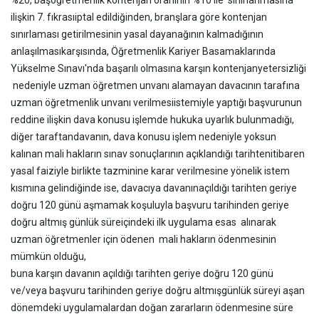
%20, başöğretmenlik kontenjan oranının %10 ile sınırlanmasına
ilişkin 7. fıkrası
iptal edildiğinden, branşlara göre kontenjan
sınırlaması getirilmesinin yasal dayanağının kalmadığının
anlaşılması
karşısında, Öğretmenlik Kariyer Basamaklarında
Yükselme Sınavı'nda başarılı olmasına karşın kontenjan
yetersizliği
nedeniyle uzman öğretmen unvanı alamayan davacının tarafına
uzman öğretmenlik unvanı verilmesi
istemiyle yaptığı başvurunun
reddine ilişkin dava konusu işlemde hukuka uyarlık bulunmadığı,
diğer taraftan
davanın, dava konusu işlem nedeniyle yoksun
kalınan mali hakların sınav sonuçlarının açıklandığı tarihten
itibaren
yasal faiziyle birlikte tazminine karar verilmesine yönelik istem
kısmına gelindiğinde ise, davacıya davanın
açıldığı tarihten geriye
doğru 120 günü aşmamak koşuluyla başvuru tarihinden geriye
doğru altmış günlük süre
içindeki ilk uygulama esas alınarak
uzman öğretmenler için ödenen mali hakların ödenmesinin
mümkün olduğu,
buna karşın davanın açıldığı tarihten geriye doğru 120 günü
ve/veya başvuru tarihinden geriye doğru altmış
günlük süreyi aşan
dönemdeki uygulamalardan doğan zararların ödenmesine süre