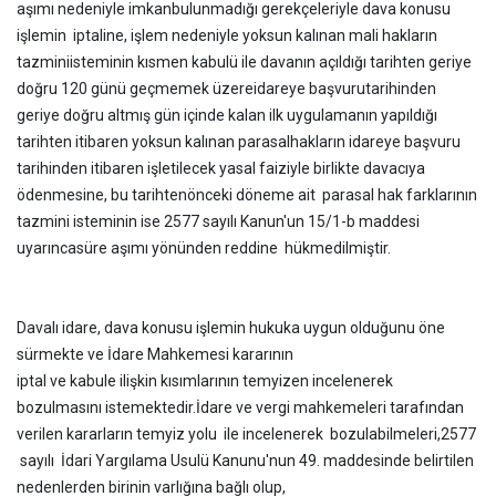
aşımı nedeniyle imkan
bulunmadığı gerekçeleriyle dava konusu
işlemin iptaline, işlem nedeniyle yoksun kalınan mali hakların
tazminiisteminin kısmen kabulü ile davanın açıldığı tarihten geriye
doğru 120 günü geçmemek üzereidareye başvuru
tarihinden
geriye doğru altmış gün içinde kalan ilk uygulamanın yapıldığı
tarihten itibaren yoksun kalınan parasal
hakların idareye başvuru
tarihinden itibaren işletilecek yasal faiziyle birlikte davacıya
ödenmesine, bu tarihten
önceki döneme ait parasal hak farklarının
tazmini isteminin ise 2577 sayılı Kanun'un 15/1-b maddesi
uyarınca
süre aşımı yönünden reddine hükmedilmiştir.
Davalı idare, dava konusu işlemin hukuka uygun olduğunu öne
sürmekte ve İdare Mahkemesi kararının
iptal ve kabule ilişkin kısımlarının temyizen incelenerek
bozulmasını istemektedir.
İdare ve vergi mahkemeleri tarafından
verilen kararların temyiz yolu ile incelenerek bozulabilmeleri,
2577
sayılı İdari Yargılama Usulü Kanunu'nun 49. maddesinde belirtilen
nedenlerden birinin varlığına bağlı olup,