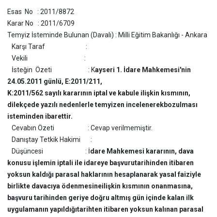
Esas No : 2011/8872
Karar No : 2011/6709
Temyiz İsteminde Bulunan (Davalı) : Milli Eğitim Bakanlığı - Ankara
Karşı Taraf :
Vekili :
İsteğin Özeti : K
ayseri 1. İdare Mahkemesi'nin
24.05.2011 günlü, E:2011/211,
K:2011/562 sayılı kararının iptal ve kabule ilişkin kısmının,
dilekçede yazılı nedenlerle temyizen incelenerek
bozulması
isteminden ibarettir.
Cevabın Özeti : Cevap verilmemiştir.
Danıştay Tetkik Hakimi :
Düşüncesi : İ
dare Mahkemesi kararının, dava
konusu işlemin iptali ile idareye başvuru
tarihinden itibaren
yoksun kaldığı parasal haklarının hesaplanarak yasal faiziyle
birlikte davacıya ödenmesine
ilişkin kısmının onanmasına,
başvuru tarihinden geriye doğru altmış gün içinde kalan ilk
uygulamanın yapıldığı
tarihten itibaren yoksun kalınan parasal