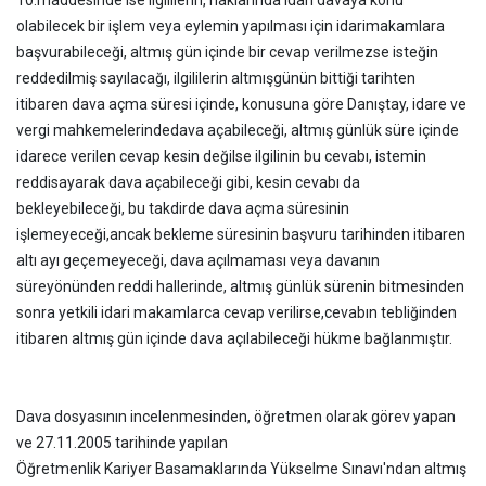
10.
maddesinde ise ilgililerin, haklarında idari davaya konu
olabilecek bir işlem veya eylemin yapılması için idari
makamlara
başvurabileceği, altmış gün içinde bir cevap verilmezse isteğin
reddedilmiş sayılacağı, ilgililerin altmış
günün bittiği tarihten
itibaren dava açma süresi içinde, konusuna göre Danıştay, idare ve
vergi mahkemelerinde
dava açabileceği, altmış günlük süre içinde
idarece verilen cevap kesin değilse ilgilinin bu cevabı, istemin
reddi
sayarak dava açabileceği gibi, kesin cevabı da
bekleyebileceği, bu takdirde dava açma süresinin
işlemeyeceği,
ancak bekleme süresinin başvuru tarihinden itibaren
altı ayı geçemeyeceği, dava açılmaması veya davanın
süre
yönünden reddi hallerinde, altmış günlük sürenin bitmesinden
sonra yetkili idari makamlarca cevap verilirse,
cevabın tebliğinden
itibaren altmış gün içinde dava açılabileceği hükme bağlanmıştır.
Dava dosyasının incelenmesinden, öğretmen olarak görev yapan
ve 27.11.2005 tarihinde yapılan
Öğretmenlik Kariyer Basamaklarında Yükselme Sınavı'ndan altmış