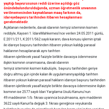
yaptığı başvurusunun reddi üzerine açıldığı göz
önünde
bulundurulduğunda, uzman öğretmenlik unvanının
verilmemesinden kaynaklanan maaş farkının da,
idareye
başvuru tarihinden itibaren hesaplanması
gerekmektedir
.
Açıklanan nedenlerle, davalı idarenin temyiz isteminin kısmen
reddiyle, Kayseri 1. İdareMahkemesi'nce verilen 24.05.2011 günlü,
E:2011/211, K:2011/562 sayılı kararın; dava konusu işlemin iptali
ile idareye başvuru tarihinden itibaren yoksun kaldığı parasal
haklarının hesaplanarak aynı tarihten
itibaren işletilecek yasal faiziyle birlikte davacıya ödenmesine
ilişkin kısmının onanmasına, davalı idarenin
temyiz isteminin kısmen kabulüyle, başvuru tarihinden geriye
doğru altmış gün içinde kalan ilk uygulamanın
yapıldığı tarihten
itibaren yoksun kalınan parasal hakların idareye başvuru tarihinden
itibaren işletilecek yasal
faiziyle birlikte davacıya ödenmesine ilişkin
kısmının ise 2577 sayılı İdari Yargılama Usulü Kanunu'nun
49.
maddesinin 1/b. fıkrası uyarınca bozulmasına, aynı maddenin
3622 sayılı Kanun'la değişik 3. fıkrası gereğince ve
yukarıda