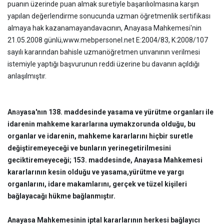
puanın üzerinde puan almak suretiyle başarılı
olmasına karşın
yapılan değerlendirme sonucunda uzman öğretmenlik sertifikası
almaya hak kazanamayan
davacının, Anayasa Mahkemesi'nin
21.05.2008 günlü,www.mebpersonel.net E:2004/83, K:2008/107
sayılı kararından bahisle uzmanöğretmen unvanının verilmesi
istemiyle yaptığı başvurunun reddi üzerine bu davanın açıldığı
anlaşılmıştır.
An
a
yasa'nın 138. maddesinde yasama ve yürütme organları ile
idarenin mahkeme kararlarına uymak
zorunda olduğu, bu
organlar ve idarenin, mahkeme kararlarını hiçbir suretle
değiştiremeyeceği ve bunların yerine
getirilmesini
geciktiremeyeceği; 153. maddesinde, Anayasa Mahkemesi
kararlarının kesin olduğu ve yasama,
yürütme ve yargı
organlarını, idare makamlarını, gerçek ve tüzel kişileri
bağlayacağı hükme bağlanmıştır.
Anayasa Mahkemesinin iptal kararlarının herkesi bağlayıcı