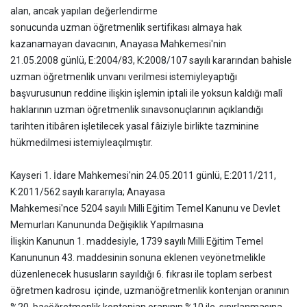
alan, ancak yapılan değerlendirme
sonucunda uzman öğretmenlik sertifikası almaya hak
kazanamayan davacının, Anayasa Mahkemesi'nin
21.05.2008 günlü, E:2004/83, K:2008/107 sayılı kararından bahisle
uzman öğretmenlik unvanı verilmesi istemiyle
yaptığı
başvurusunun reddine ilişkin işlemin iptali ile yoksun kaldığı malî
haklarının uzman öğretmenlik sınav
sonuçlarının açıklandığı
tarihten itibâren işletilecek yasal fâiziyle birlikte tazminine
hükmedilmesi istemiyle
açılmıştır.
Kayseri 1. İdare Mahkemesi'nin 24.05.2011 günlü, E:2011/211,
K:2011/562 sayılı kararıyla; Anayasa
Mahkemesi'nce 5204 sayılı Milli Eğitim Temel Kanunu ve Devlet
Memurları Kanununda Değişiklik Yapılmasına
İlişkin Kanunun 1. maddesiyle, 1739 sayılı Milli Eğitim Temel
Kanununun 43. maddesinin sonuna eklenen ve
yönetmelikle
düzenlenecek hususların sayıldığı 6. fıkrası ile toplam serbest
öğretmen kadrosu içinde, uzman
öğretmenlik kontenjan oranının