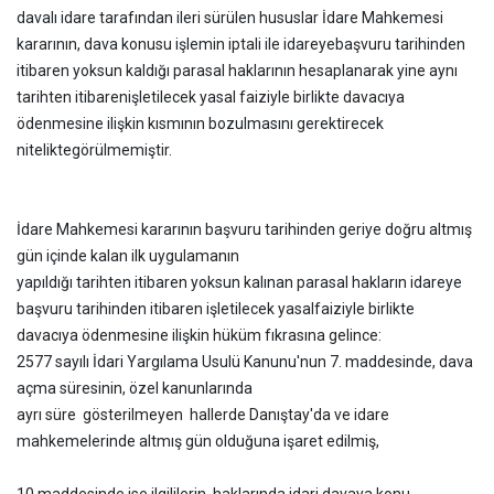
davalı idare tarafından ileri sürülen hususlar İdare Mahkemesi
kararının, dava konusu işlemin iptali ile idareye
başvuru tarihinden
itibaren yoksun kaldığı parasal haklarının hesaplanarak yine aynı
tarihten itibaren
işletilecek yasal faiziyle birlikte davacıya
ödenmesine ilişkin kısmının bozulmasını gerektirecek
nitelikte
görülmemiştir.
İdare Mahkemesi kararının başvuru tarihinden geriye doğru altmış
gün içinde kalan ilk uygulamanın
yapıldığı tarihten itibaren yoksun kalınan parasal hakların idareye
başvuru tarihinden itibaren işletilecek yasal
faiziyle birlikte
davacıya ödenmesine ilişkin hüküm fıkrasına gelince:
2577 sayılı İdari Yargılama Usulü Kanunu'nun 7. maddesinde, dava
açma süresinin, özel kanunlarında
ayrı süre gösterilmeyen hallerde Danıştay'da ve idare
mahkemelerinde altmış gün olduğuna işaret edilmiş,