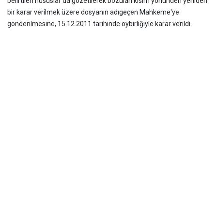
belirtilen hususlar da gözetilerek bozulan kısım yönünden yeniden
bir karar verilmek üzere dosyanın adı
geçen Mahkeme'ye
gönderilmesine, 15.12.2011 tarihinde oybirliğiyle karar verildi.