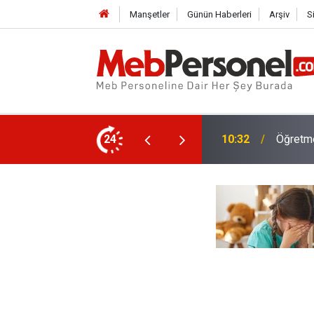
Manşetler
Günün Haberleri
Arşiv
S
 ve Ödenecek Ücretler Belli Oldu
24
10:02
Yeni Öğ