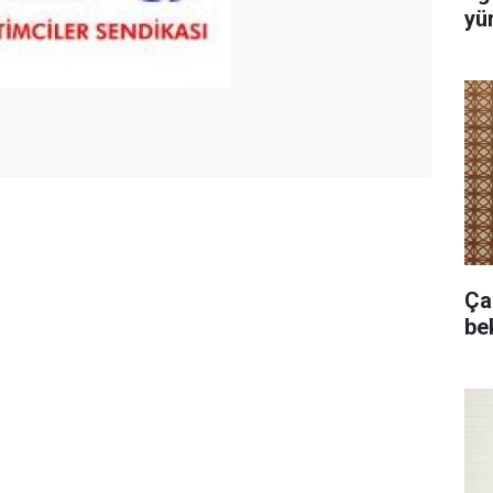
yür
Ça
bek