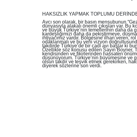
HAKSIZLIK YAPMAK TOPLUMU DERİND
Avcı son olarak, bir basın mensubunun “Gez
dünyasıyla alakalı önemli çıkışları var. B
ve büyük Türkiye’nin temellerinin daha da güç
kardeşliğimizi daha da pekiştirmeye, düşma
ihtiyacımız vardır. Bölgesine ilhan veren, ro
odaklanmalı ve bu yeni vizyon doğrultusund
takdirde Türkiye’de bir cadı avı başlar ki 
Özellikle söz konusu edilen Sayın Boyner, Tür
kendisinden ve fikirlerinden hassaten önüm
düşünüyorum. Türkiye’nin büyümesine ve geli
olsun takdir ve teşvik etmek gerekirken, hak
diyerek sözlerine son verdi.