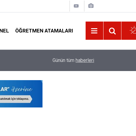
NEL
ÖĞRETMEN ATAMALARI
09:32
O İşlem Yapılmazsa Öğretmenlerin Özür Grubu Te
Günün tüm
haberleri