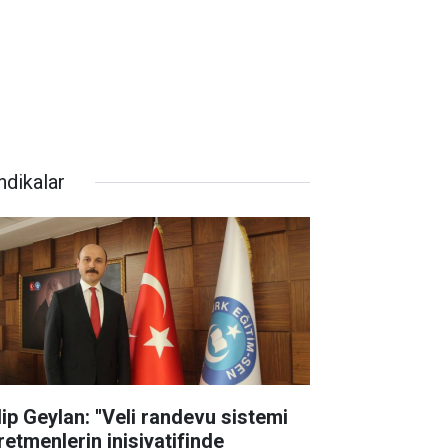
ndikalar
lip Geylan: ''Veli randevu sistemi
retmenlerin inisiyatifinde