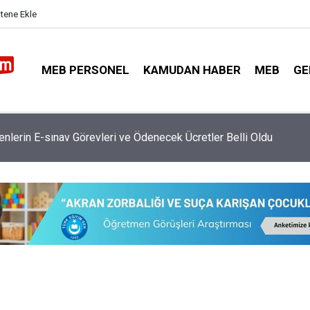
itene Ekle
MEB PERSONEL
KAMUDAN HABER
MEB
GE
retmen Atamasında Kaç Bin Kontenjan Verilecek?