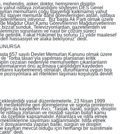
, mühendis, asker, doktor, hemşirenin disiplin
ğını yahut istifaya zorlandığını söyleyen DES Genel
ayılan memurların çoğu stajyerliği kalkmamış yahut
Biz stajyer memurlar dâhil görevlerinden atılan, istifaya
iderilmesini istiyoruz. Biz başta Ak Parti olmak üzere
nde Mağdur Olan Kamu Görevlilerinin Mağduriyetlerinin
k bizzat sunduk. Televizyonlardan, gazetelerden ve
erimizin sorunlarını ve nasıl bir çözüm süreci
le getirdik. Fakat Hükümet bu sorunu 11 yıldır maalesef
zden hassasiyet ve alaka bekliyoruz” dedi.
LUNURSA
başta 657 sayılı Devlet Memurları Kanunu olmak üzere
ve ‘Torba tasarı’yla yapılması planlanan kritik
lin cezaları nedeniyle memuriyetten çıkarılanların
 alınmalarının önü açılmaya çalışıldığını kaydeden
şartlarını kaybetmemiş olmaları, durumlarına uygun boş
pozisyonlara ait nitelikleri taşıması koşuluyla devlet
ekleştirdiği yasal düzenlemelerle, 23 Nisan 1999
n mesleklerine geri dönmelerine ve sigorta primlerinin
ğını da kaydeden Avcı, “Taslak, baskı, sürgün, disiplin
rle istifaya zorlanan ve müstafi sayılan bütün kamu
 da özellikle kapsamalıdır. Atılanlara ve istifa etmek
ekliliklerine sayılması sağlanmalıdır. İstifa etmek
il dosyalarında yapılan baskı, sürgün ve disiplin
e kayıtları mevcut olduğu için herhangi bir suiistimale
ktır” dedi.