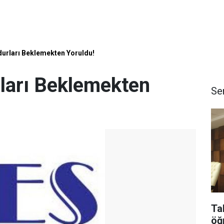
urları Beklemekten Yoruldu!
ları Beklemekten
Se
Ta
öğ