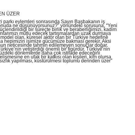
EN ÜZER
i parkı eylemleri sonrasında Sayın Başbakanın iş
u konuda ne düşünüyorsunuz?” yönündeki sorusuna, “Yeni
lendirildiği bir süreçte birlik ve beraberliğimizi, kadim
nlarımızı mutlu edecek tartışmalardan uzak durmaya
l model olan, küresel aktör olan bir Türkiye hedefine
a hepimizin işimize gücümüze bakması gerekir. Aksi
bunun neticesinde tahmin edilemeyen sonuçlar doğar.
kiye’nin yetiştirdiği önemli bir figürdür. Türkiye’nin
üzdeki dönemlerde daha çok istifade edeceğini
şmesine en ufak bir katkısı olan kişileri, kim olursa
sızlık yapılması, küstürülmesi toplumu derinden üzer”