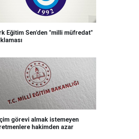
k Eğitim Sen'den ''milli müfredat''
ıklaması
çim görevi almak istemeyen
retmenlere hakimden azar