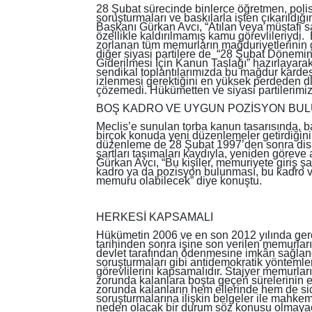
28 Şubat sürecinde binlerce öğretmen, polis
soruşturmaları ve baskılarla işten çıkarıldı
Başkanı Gürkan Avcı, “Atılan veya müstafi s
özellikle kaldırılmamış kamu görevlileriydi. 
zorlanan tüm memurların mağduriyetlerinin g
diğer siyasi partilere de “28 Şubat Dönemi
Giderilmesi İçin Kanun Taslağı” hazırlayara
sendikal toplantılarımızda bu mağdur kardeşl
izlenmesi gerektiğini en yüksek perdeden di
çözemedi. Hükümetten ve siyasi partilerimi
BOŞ KADRO VE UYGUN POZİSYON BU
Meclis’e sunulan torba kanun tasarısında, 
birçok konuda yeni düzenlemeler getirdiğini 
düzenleme de 28 Şubat 1997’den sonra disip
şartları taşımaları kaydıyla, yeniden göreve
Gürkan Avcı, “Bu kişiler, memuriyete giriş 
kadro ya da pozisyon bulunması, bu kadro ve 
memuru olabilecek” diye konuştu.
HERKESİ KAPSAMALI
Hükümetin 2006 ve en son 2012 yılında gerç
tarihinden sonra işine son verilen memurları
devlet tarafından ödenmesine imkân sağlandı
soruşturmaları gibi antidemokratik yöntemle
görevlilerini kapsamalıdır. Stajyer memurları
zorunda kalanlara boşta geçen sürelerinin em
zorunda kalanların hem ellerinde hem de sic
soruşturmalarına ilişkin belgeler ile mahkem
neden olacak bir durum söz konusu olmayaca