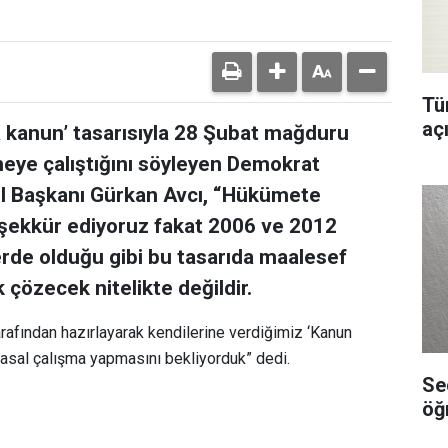
Tür
aç
a kanun’ tasarısıyla 28 Şubat mağduru
meye çalıştığını söyleyen Demokrat
el Başkanı Gürkan Avcı, “Hükümete
 teşekkür ediyoruz fakat 2006 ve 2012
erde olduğu gibi bu tasarıda maalesef
çözecek nitelikte değildir.
afından hazırlayarak kendilerine verdiğimiz ‘Kanun
yasal çalışma yapmasını bekliyorduk” dedi.
Se
öğ