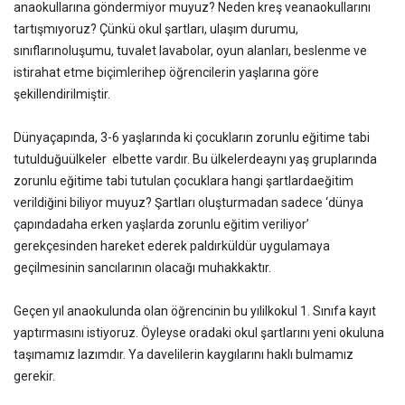
anaokullarına göndermiyor muyuz? Neden kreş veanaokullarını
tartışmıyoruz? Çünkü okul şartları, ulaşım durumu,
sınıflarınoluşumu, tuvalet lavabolar, oyun alanları, beslenme ve
istirahat etme biçimlerihep öğrencilerin yaşlarına göre
şekillendirilmiştir.
Dünyaçapında, 3-6 yaşlarında ki çocukların zorunlu eğitime tabi
tutulduğuülkeler elbette vardır. Bu ülkelerdeaynı yaş gruplarında
zorunlu eğitime tabi tutulan çocuklara hangi şartlardaeğitim
verildiğini biliyor muyuz? Şartları oluşturmadan sadece ‘dünya
çapındadaha erken yaşlarda zorunlu eğitim veriliyor’
gerekçesinden hareket ederek paldırküldür uygulamaya
geçilmesinin sancılarının olacağı muhakkaktır.
Geçen yıl anaokulunda olan öğrencinin bu yılilkokul 1. Sınıfa kayıt
yaptırmasını istiyoruz. Öyleyse oradaki okul şartlarını yeni okuluna
taşımamız lazımdır. Ya davelilerin kaygılarını haklı bulmamız
gerekir.