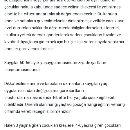
ile belgelendirilmeye zorlanması öte yandan 60 ayını dolduran
çocuklarınokula kabulünde sadece velinin dilekçesi ile yetinilmesi
elbette bir çiftestandart olarak değerlendirilecektir. Bu konuda
anne ve babalara güvenilmelionlar dinlenilmeli, özellikle çocukların
özel durumları hakkında öğretmenleribilgilendirmeleri istenmeli,
okullara yeterli ödenek gönderilerek sadeceçocukların tuvalet ve
lavabo ihtiyaçlarını gidermek için bu işle ilgili yeterlisayıda yardımcı
anneler görevlendirilmelidir.
Kaygılar 60-66 aylık yaşuygulamasından ziyade şartların
oluşmamasındandır.
Dikkatedilirse anne ve babaların uzmanların kaygıları yaş
uygulamasından değil,yaşlara göre şartların
oluşturulamamasındandır. Elbette her yaştaki çocukeğitilebilir
niteliktedir. Önemli olan hangi yaştaki çocuğa hangi eğitimi vehangi
ortamda verebileceğinizi bilmenizdir.
Halen 3 yaşına giren çocukları kreşlere, 4-6yaşına giren çocukları