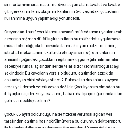
sınıf ortamının sıra,masa, merdiven, oyun alanı, tuvalet ve lavabo
gibi gereksinimlerin, ulaşımimkanlarının 5-6 yaşındaki çocukların
kullanımına uygun yapılmadığı yönündedir.
Öteyandan 1.sınıf çocuklarına anasınıfı müfredatının uygulanacak
olmasına rağmen 40-60kişilik sınıfların bu müfredatı uygulamaya
müsait olmadığı, okulöncesiokullarındaki oyun malzemelerinin,
istirahat mekânlarının okullarda olmayışı, sınıföğretmenlerinin
anasınıfı çağındaki çocukların eğitimine uygun eğitimalmamaları
sebebiyle ruhsal açısından ileride telafisi zor sıkıntılardoğuracağı
şeklindedir. Bu kaygıların yersiz olduğunu eğitimden azıcık da
olsaanlayan birisi söyleyebilir mi? Bukaygıları duyanlara kaygıya
gerek yok demek yeterli cevap değildir. Çocukyardım almadan bu
ihtiyaçlarını gideremiyorsa anne, baba rahatça çocuğununokuldan
gelmesini bekleyebilir mi?
Çocuk 66 ayını doldurduğu halde fiziksel veruhsal açıdan veli
tarafından eğitime hazır görülmüyorsa bu durumun doktorraporu