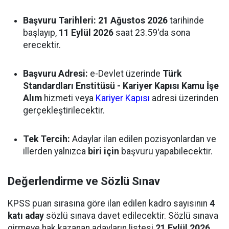
Başvuru Tarihleri:
21 Ağustos 2026
tarihinde
başlayıp,
11 Eylül 2026
saat 23.59'da sona
erecektir.
Başvuru Adresi:
e-Devlet üzerinde
Türk
Standardları Enstitüsü - Kariyer Kapısı Kamu İşe
Alım
hizmeti veya
Kariyer Kapısı
adresi üzerinden
gerçekleştirilecektir.
Tek Tercih:
Adaylar ilan edilen pozisyonlardan ve
illerden yalnızca
biri için
başvuru yapabilecektir.
Değerlendirme ve Sözlü Sınav
KPSS puan sırasına göre ilan edilen kadro sayısının
4
katı aday
sözlü sınava davet edilecektir. Sözlü sınava
girmeye hak kazanan adayların listesi
21 Eylül 2026