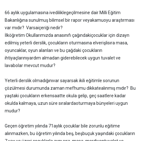
66 aylık uygulamasına ivediliklegeçilmesine dair Milli Eğitim
Bakanlığına sunulmuş bilimsel bir rapor veyakamuoyu araştırması
var mıdır? Varsaiçeriği nedir?
İlköğretim Okullarımızda anasınıfı çağındakiçocuklar için dizayn
edilmiş yeterli derslik, çocukların oturmasına elverişlisıra masa,
oyuncaklar, oyun alanları ve bu çağdaki çocukların
ihtiyaçlarınıyardım almadan giderebilecek uygun tuvalet ve
lavabolar mevcut mudur?
Yeterli derslik olmadığınıvar sayarsak ikili eğitimle sorunun
çözülmesi durumunda zaman mefhumu dikkatealınmış mıdır? Bu
yaştaki çocukların erkensaatte okula gelip, geç saatlere kadar
okulda kalmaya, uzun süre sıralardaoturmaya bünyeleri uygun
mudur?
Geçen öğretim yılında 71aylık çocuklar bile zorunlu eğitime
alınmazken, bu öğretim yılında beş, beşbuçuk yaşındaki çocukların