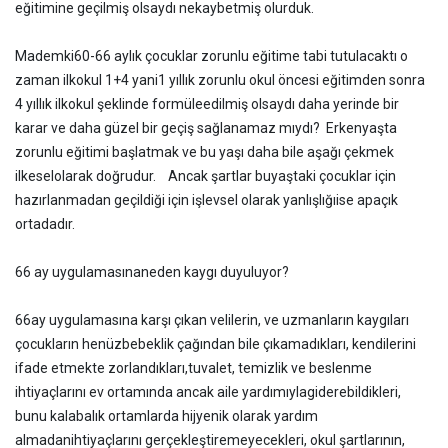
eğitimine geçilmiş olsaydı nekaybetmiş olurduk.
Mademki60-66 aylık çocuklar zorunlu eğitime tabi tutulacaktı o
zaman ilkokul 1+4 yani1 yıllık zorunlu okul öncesi eğitimden sonra
4 yıllık ilkokul şeklinde formüleedilmiş olsaydı daha yerinde bir
karar ve daha güzel bir geçiş sağlanamaz mıydı? Erkenyaşta
zorunlu eğitimi başlatmak ve bu yaşı daha bile aşağı çekmek
ilkeselolarak doğrudur. Ancak şartlar buyaştaki çocuklar için
hazırlanmadan geçildiği için işlevsel olarak yanlışlığıise apaçık
ortadadır.
66 ay uygulamasınaneden kaygı duyuluyor?
66ay uygulamasına karşı çıkan velilerin, ve uzmanların kaygıları
çocukların henüzbebeklik çağından bile çıkamadıkları, kendilerini
ifade etmekte zorlandıkları,tuvalet, temizlik ve beslenme
ihtiyaçlarını ev ortamında ancak aile yardımıylagiderebildikleri,
bunu kalabalık ortamlarda hijyenik olarak yardım
almadanihtiyaçlarını gerçekleştiremeyecekleri, okul şartlarının,