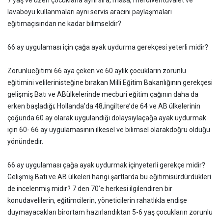
7 yaş ve üzeri çocuklarla aynı sıra, masa, merdiventuvalet ve
lavaboyu kullanmaları aynı servis aracını paylaşmaları
eğitimaçısından ne kadar bilimseldir?
66 ay uygulaması için çağa ayak uydurma gerekçesi yeterli midir?
Zorunlueğitimi 66 aya çeken ve 60 aylık çocukların zorunlu
eğitimini velilerinisteğine bırakan Milli Eğitim Bakanlığının gerekçesi
gelişmiş Batı ve ABülkelerinde mecburi eğitim çağının daha da
erken başladığı; Hollanda’da 48,İngiltere’de 64 ve AB ülkelerinin
çoğunda 60 ay olarak uygulandığı dolaysıylaçağa ayak uydurmak
için 60- 66 ay uygulamasının ilkesel ve bilimsel olarakdoğru olduğu
yönündedir.
66 ay uygulaması çağa ayak uydurmak içinyeterli gerekçe midir?
Gelişmiş Batı ve AB ülkeleri hangi şartlarda bu eğitimisürdürdükleri
de incelenmiş midir? 7 den 70’e herkesi ilgilendiren bir
konudavelilerin, eğitimcilerin, yöneticilerin rahatlıkla endişe
duymayacakları birortam hazırlandıktan 5-6 yaş çocukların zorunlu