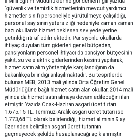
İl Milli Eğitim Müdürlüklerine gönderilen ilgili yazıda
“güvenlik ve temizlik hizmetlerinin mevcut yardımcı
hizmetler sınıfı personeliyle yürütülmeye çalışıldığı,
personel sayısının yetersizliği nedeniyle zaman zaman
bazı okullarda hizmet beklenen seviyede yerine
getirildiği itiraf edilmektedir. Pansiyonlu okullarda
ihtiyaç duyulan tüm giderleri genel bütçeden,
pansiyonların personel ihtiyacı da pansiyon bütçesinin
yakıt, su ve elektrik giderlerinden kesinti yapılarak,
hizmet satın alım yöntemiyle karşılandığının da
bakanlıkça bilindiği anlaşılmaktadır. Bu tespitlerde
bulunan MEB; 2013 mali yılında Orta Öğretim Genel
Müdürlüğüne bağlı hizmet satın alan okullar, 2014 mali
yılında da hizmet satın almaya devam edileceğini ilan
etmiştir. Yazıda Ocak-Haziran asgari ücet tutarı
1.675.15 TL, Temmuz-Aralık asgari ücret tutarı ise
1.773,68 TL olarak belirlendiği, hizmet alımının 9 ay
üzerinden belirtilen asgari ücret tutarının
geçmeyecek şekilde hesaplanacağı açıklanmıştır.