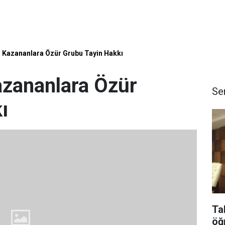
 Kazananlara Özür Grubu Tayin Hakkı
azananlara Özür
Se
ı
Ta
öğ