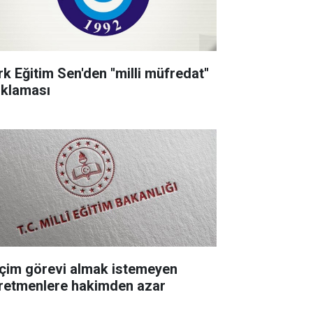
k Eğitim Sen'den ''milli müfredat''
ıklaması
çim görevi almak istemeyen
retmenlere hakimden azar