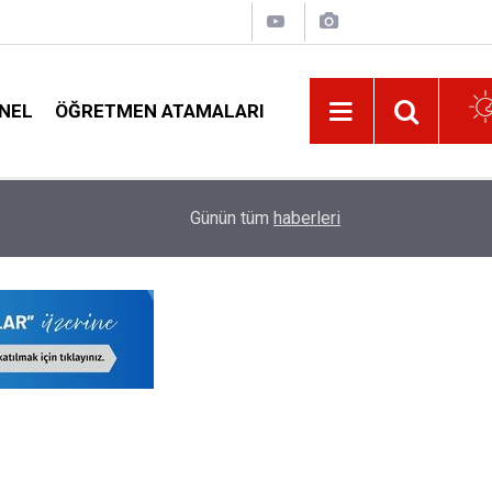
NEL
ÖĞRETMEN ATAMALARI
16:32
Özür Grubu İl Emri Tayini Bekleyen Öğretmenle
Günün tüm
haberleri