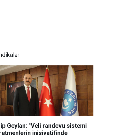
ndikalar
lip Geylan: ''Veli randevu sistemi
retmenlerin inisiyatifinde