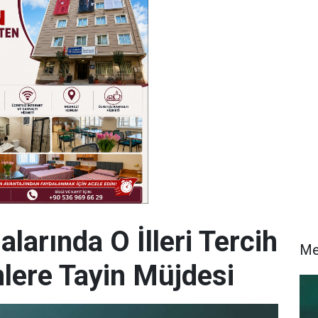
arında O İlleri Tercih
Me
lere Tayin Müjdesi