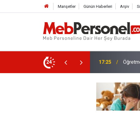
Manşetler
Günün Haberleri
Arşiv
S
ubu Yer Değişikliği Tercihleri Başladı
24
17:02
Kayıt P