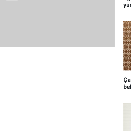
yür
Ça
bek