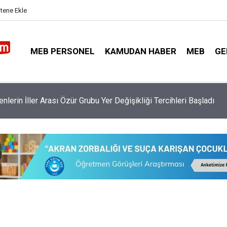
itene Ekle
MEB PERSONEL
KAMUDAN HABER
MEB
GE
arası İsteyen Okul Müdürlerini Şikayet Etme Adımları