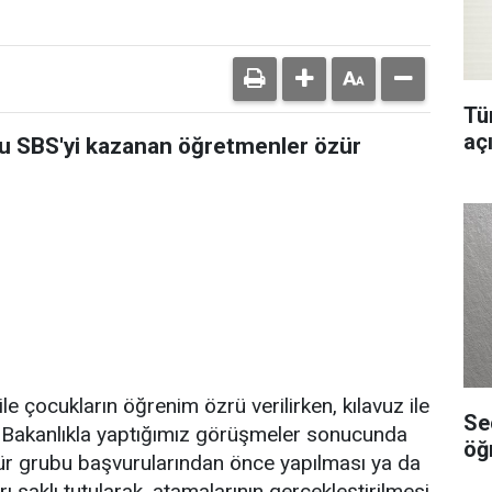
Tür
aç
u SBS'yi kazanan öğretmenler özür
e çocukların öğrenim özrü verilirken, kılavuz ile
Se
or. Bakanlıkla yaptığımız görüşmeler sonucunda
öğ
ür grubu başvurularından önce yapılması ya da
saklı tutularak, atamalarının gerçekleştirilmesi