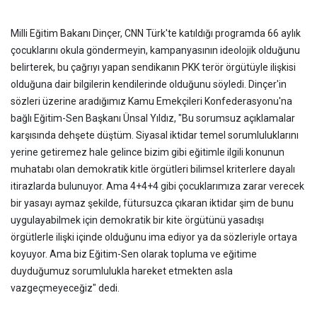
Milli Eğitim Bakanı Dinçer, CNN Türk'te katıldığı programda 66 aylık
çocuklarını okula göndermeyin, kampanyasının ideolojik olduğunu
belirterek, bu çağrıyı yapan sendikanın PKK terör örgütüyle ilişkisi
olduğuna dair bilgilerin kendilerinde olduğunu söyledi. Dinçer'in
sözleri üzerine aradığımız Kamu Emekçileri Konfederasyonu'na
bağlı Eğitim-Sen Başkanı Ünsal Yıldız, "Bu sorumsuz açıklamalar
karşısında dehşete düştüm. Siyasal iktidar temel sorumluluklarını
yerine getiremez hale gelince bizim gibi eğitimle ilgili konunun
muhatabı olan demokratik kitle örgütleri bilimsel kriterlere dayalı
itirazlarda bulunuyor. Ama 4+4+4 gibi çocuklarımıza zarar verecek
bir yasayı aymaz şekilde, fütursuzca çıkaran iktidar şim de bunu
uygulayabilmek için demokratik bir kite örgütünü yasadışı
örgütlerle ilişki içinde olduğunu ima ediyor ya da sözleriyle ortaya
koyuyor. Ama biz Eğitim-Sen olarak topluma ve eğitime
duyduğumuz sorumlulukla hareket etmekten asla
vazgeçmeyeceğiz" dedi.