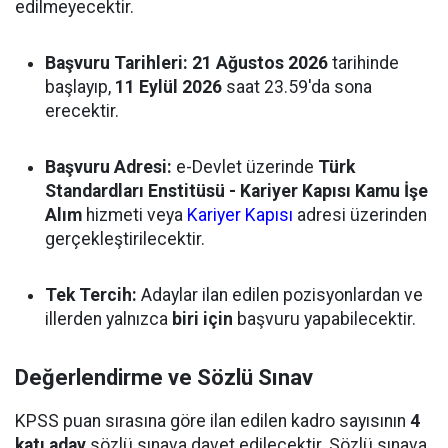
edilmeyecektir.
Başvuru Tarihleri:
21 Ağustos 2026
tarihinde
başlayıp,
11 Eylül 2026
saat 23.59'da sona
erecektir.
Başvuru Adresi:
e-Devlet üzerinde
Türk
Standardları Enstitüsü - Kariyer Kapısı Kamu İşe
Alım
hizmeti veya
Kariyer Kapısı
adresi üzerinden
gerçekleştirilecektir.
Tek Tercih:
Adaylar ilan edilen pozisyonlardan ve
illerden yalnızca
biri için
başvuru yapabilecektir.
Değerlendirme ve Sözlü Sınav
KPSS puan sırasına göre ilan edilen kadro sayısının
4
katı aday
sözlü sınava davet edilecektir. Sözlü sınava