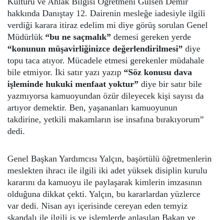
Kültürü ve Ahlak Bilgisi Öğretmeni Gülsen Demir
hakkında Danıştay 12. Dairenin mesleğe iadesiyle ilgili
verdiği karara itiraz edelim mi diye görüş sorulan Genel
Müdürlük
“bu ne saçmalık”
demesi gereken yerde
“konunun müşavirliğinizce değerlendirilmesi”
diye
topu taca atıyor. Mücadele etmesi gerekenler müdahale
bile etmiyor. İki satır yazı yazıp
“Söz konusu dava
işleminde hukuki menfaat yoktur”
diye bir satır bile
yazmıyorsa kamuoyundan özür dileyecek kişi sayısı da
artıyor demektir. Ben, yaşananları kamuoyunun
takdirine, yetkili makamların ise insafına bırakıyorum”
dedi.
Genel Başkan Yardımcısı Yalçın, başörtülü öğretmenlerin
meslekten ihracı ile ilgili iki adet yüksek disiplin kurulu
kararını da kamuoyu ile paylaşarak kimlerin imzasının
olduğuna dikkat çekti. Yalçın, bu kararlardan yüzlerce
var dedi. Nisan ayı içerisinde cereyan eden temyiz
skandalı ile ilgili iş ve işlemlerde anlaşılan Bakan ve