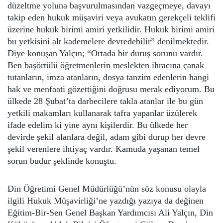
düzeltme yoluna başvurulmasından vazgeçmeye, davayı
takip eden hukuk müşaviri veya avukatın gerekçeli teklifi
üzerine hukuk birimi amiri yetkilidir. Hukuk birimi amiri
bu yetkisini alt kademelere devredebilir” denilmektedir.
Diye konuşan Yalçın; “Ortada bir duruş sorunu vardır.
Ben başörtülü öğretmenlerin meslekten ihracına çanak
tutanların, imza atanların, dosya tanzim edenlerin hangi
hak ve menfaati gözettiğini doğrusu merak ediyorum. Bu
ülkede 28 Şubat’ta darbecilere takla atanlar ile bu gün
yetkili makamları kullanarak tafra yapanlar üzülerek
ifade edelim ki yine aynı kişilerdir. Bu ülkede her
devirde şekil alanlara değil, adam gibi durup her devre
şekil verenlere ihtiyaç vardır. Kamuda yaşanan temel
sorun budur şeklinde konuştu.
Din Öğretimi Genel Müdürlüğü’nün söz konusu olayla
ilgili Hukuk Müşavirliği’ne yazdığı yazıya da değinen
Eğitim-Bir-Sen Genel Başkan Yardımcısı Ali Yalçın, Din