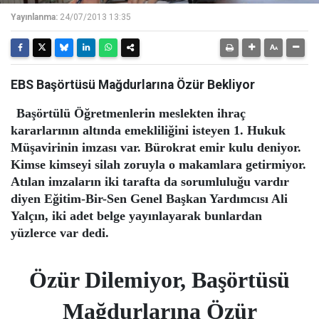
Yayınlanma:
24/07/2013 13:35
EBS Başörtüsü Mağdurlarına Özür Bekliyor
Başörtülü Öğretmenlerin meslekten ihraç
kararlarının altında emekliliğini isteyen 1. Hukuk
Müşavirinin imzası var. Bürokrat emir kulu deniyor.
Kimse kimseyi silah zoruyla o makamlara getirmiyor.
Atılan imzaların iki tarafta da sorumluluğu vardır
diyen Eğitim-Bir-Sen Genel Başkan Yardımcısı Ali
Yalçın, iki adet belge yayınlayarak bunlardan
yüzlerce var dedi.
Özür Dilemiyor, Başörtüsü
Mağdurlarına Özür