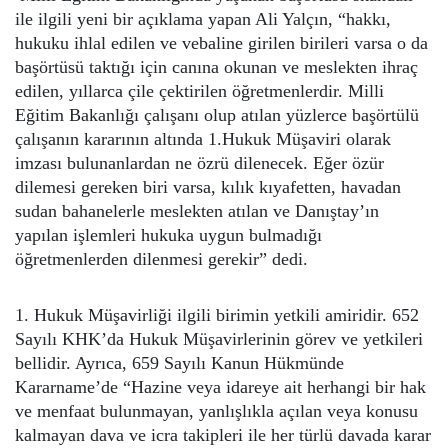
ile ilgili yeni bir açıklama yapan Ali Yalçın, “hakkı,
hukuku ihlal edilen ve vebaline girilen birileri varsa o da
başörtüsü taktığı için canına okunan ve meslekten ihraç
edilen, yıllarca çile çektirilen öğretmenlerdir. Milli
Eğitim Bakanlığı çalışanı olup atılan yüzlerce başörtülü
çalışanın kararının altında 1.Hukuk Müşaviri olarak
imzası bulunanlardan ne özrü dilenecek. Eğer özür
dilemesi gereken biri varsa, kılık kıyafetten, havadan
sudan bahanelerle meslekten atılan ve Danıştay’ın
yapılan işlemleri hukuka uygun bulmadığı
öğretmenlerden dilenmesi gerekir” dedi.
1. Hukuk Müşavirliği ilgili birimin yetkili amiridir. 652
Sayılı KHK’da Hukuk Müşavirlerinin görev ve yetkileri
bellidir. Ayrıca, 659 Sayılı Kanun Hükmünde
Kararname’de “Hazine veya idareye ait herhangi bir hak
ve menfaat bulunmayan, yanlışlıkla açılan veya konusu
kalmayan dava ve icra takipleri ile her türlü davada karar