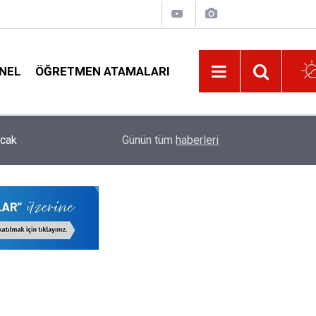
NEL
ÖĞRETMEN ATAMALARI
08:32
Lise Mezunu 3.250 Kişilik Polis Alımı İçin Başv
Günün tüm
haberleri