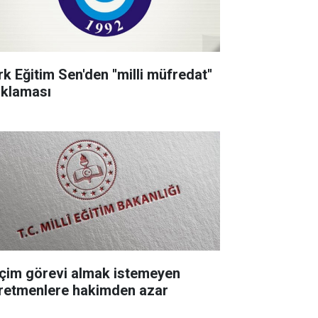
k Eğitim Sen'den ''milli müfredat''
ıklaması
çim görevi almak istemeyen
retmenlere hakimden azar