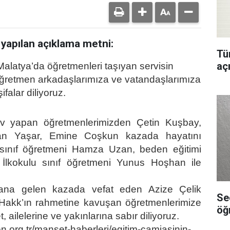
i yapılan açıklama metni:
Tür
aç
alatya’da öğretmenleri taşıyan servisin
ğretmen arkadaşlarımıza ve vatandaşlarımıza
ifalar diliyoruz.
ev yapan öğretmenlerimizden Çetin Kuşbay,
an Yaşar, Emine Coşkun kazada hayatını
 sınıf öğretmeni Hamza Uzan, beden eğitimi
İlkokulu sınıf öğretmeni Yunus Hoşhan ile
na gelen kazada vefat eden Azize Çelik
Se
Hakk’ın rahmetine kavuşan öğretmenlerimize
öğ
 ailelerine ve yakınlarına sabır diliyoruz.
en.org.tr/manset-haberleri/egitim-camiasinin-