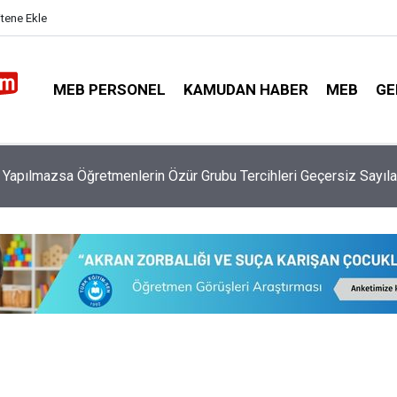
itene Ekle
MEB PERSONEL
KAMUDAN HABER
MEB
GE
eme Kazada 6 Öğretmen Yaralandı