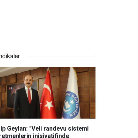
ndikalar
lip Geylan: ''Veli randevu sistemi
retmenlerin inisiyatifinde