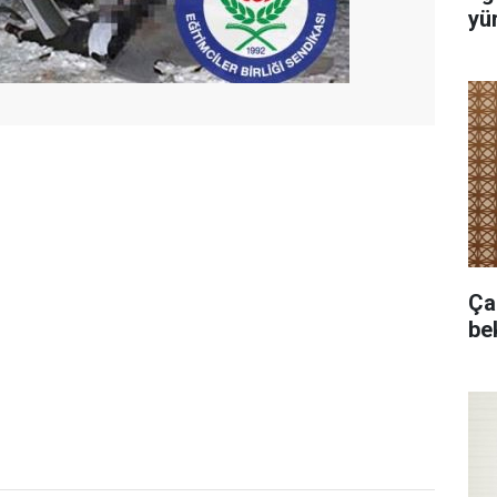
yür
Ça
bek