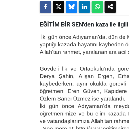
EĞİTİM BİR SEN'den kaza ile ilgil
İki gün önce Adıyaman’da, dün de M
yaptığı kazada hayatını kaybeden ö
Allah’tan rahmet, yaralananlara acil ş
Gövdeli İlk ve Ortaokulu’nda gör
Derya Şahin, Alişan Ergen, Erh
kaybederken, aynı okulda görevli
öğretmeni Eren Güven, Kapıdere 
Özlem Sarıcı Üzmez ise yaralandı.
İki gün önce Adıyaman’da meyda
öğretmenimize ve bu elim kazada 
ve vatandaşlarımıza Allah’tan rahmet,
- See more at: http://www.egitimbirs