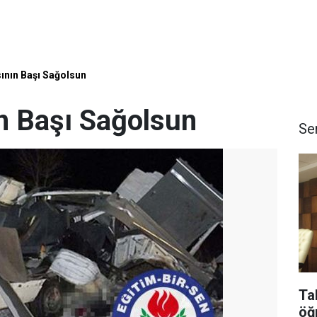
ının Başı Sağolsun
n Başı Sağolsun
Se
Ta
öğ