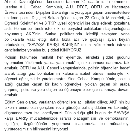
Ahmet Davutoğlu`nun, kendisine tanınan 24 saatte istifa etmemesi
üzerine A.Ü. Cebeci Kampüsü, A.Ü. DTCF, ODTÜ ve Hacettepe
Üniversitesi`nden Dışişleri Bakanlığı`na yürüyüşe geçen üniversitelilere
saldıran polis, Dışişleri Bakanlığı`na ulaşan 22 Gençlik Muhalefeti, 4
Öğrenci Kolektifleri ve 3 TKP üyesi öğrenciyi ise darp ederek gözaltına
aldı. Hemen belirtmek isteriz ki emperyalist politikaların taşeronluğuna
soyunmuş AKP`nin, Suriye politikasında izlediği savaştan yana
politikalarla vaat ettiği daha fazla acı ve gözyaşı ayan beyan
ortadayken, "SAVAŞA KARŞI BARIŞIN" sesini yükseltmek isteyen
gençlerimize yönelen bu şiddeti KINIYORUZ!
Polisin hükümete muhalif her eylemde, elindeki şiddet gücünü
eylemcileri "öldürmek ya da yaralamak" için kullanması canımıza tak
etmiştir. ODTÜ ve A.Ü. Cebeci kampüslerinde, polisin öğrencileri hedef
alarak attığı gaz bombalarının kafasına isabet etmesi nedeniyle iki
öğrenci ağır şekilde yaralanmıştır. Yine Cebeci Kampüsü`nde, polisin
attığı gazdan kaçan bir kadın öğrenciye, yoldan geçen bir araba
çarpmış, polis ise yere düşen bu öğrenciye biber gazı sıkmaya devam
etmiştir.
Eğitim Sen olarak, yaralanan öğrencilere acil şifalar diliyor, AKP`nin bu
ülkenin onuru olan gençlere reva gördüğü polis şiddetini ve takındığı
düşmanca tavrı ise lanetliyoruz! Dün olduğu gibi bugün de SAVAŞA
karşı BARIŞ mücadelemizde ısrarcı olacağımızın ve demokrasinin,
eşitliğin, özgürlüğünün yeşermesi inancımızla bu mücadeleyi
yürüteceğimizin bilinmesini istiyoruz!