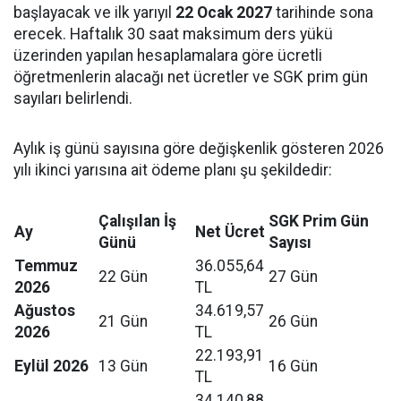
başlayacak ve ilk yarıyıl
22 Ocak 2027
tarihinde sona
erecek. Haftalık 30 saat maksimum ders yükü
üzerinden yapılan hesaplamalara göre ücretli
öğretmenlerin alacağı net ücretler ve SGK prim gün
sayıları belirlendi.
Aylık iş günü sayısına göre değişkenlik gösteren 2026
yılı ikinci yarısına ait ödeme planı şu şekildedir:
Çalışılan İş
SGK Prim Gün
Ay
Net Ücret
Günü
Sayısı
Temmuz
36.055,64
22 Gün
27 Gün
2026
TL
Ağustos
34.619,57
21 Gün
26 Gün
2026
TL
22.193,91
Eylül 2026
13 Gün
16 Gün
TL
34.140,88