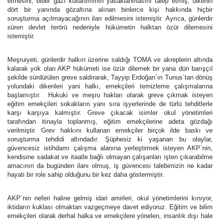
etmesini, biber gazı kullanımının yasaklanmasını talep etmiş, ülkenin
dört bir yanında gözaltına alınan binlerce kişi hakkında hiçbir
soruşturma açılmayacağının ilan edilmesini istemiştir. Ayrıca, günlerdir
süren devlet terörü nedeniyle hükümetin halktan özür dilemesini
istemiştir.
Meşruiyeti, günlerdir halkın üzerine saldığı TOMA ve akreplerin altında
kalarak yok olan AKP hükümeti ise özür dilemek bir yana dün barışçıl
şekilde sürdürülen greve saldırarak, Tayyip Erdoğan`ın Tunus`tan dönüş
yolundaki dikenleri yani halkı, emekçileri temizleme çalışmalarına
başlamıştır. Hukuki ve meşru hakları olarak greve çıkmak isteyen
eğitim emekçileri sokakların yanı sıra işyerlerinde de türlü tehditlerle
karşı karşıya kalmıştır. Greve çıkacak isimler okul yönetimleri
tarafından itinayla toplanmış, eğitim emekçilerine adeta gözdağı
verilmiştir. Grev hakkını kullanan emekçiler birçok ilde baskı ve
soruşturma tehdidi altındadır. Şüphesiz ki yaşanan bu olaylar,
güvencesiz istihdamı çalışma alanına yerleştirmek isteyen AKP`nin,
kendisine sadakat ve itaatle bağlı olmayan çalışanları işten çıkarabilme
amacının da bugünden ilanı olmuş, iş güvencesi talebimizin ne kadar
hayati bir role sahip olduğunu bir kez daha göstermiştir.
AKP`nin neferi haline gelmiş idari amirleri, okul yönetimlerini kınıyor,
iktidarın kuklası olmaktan vazgeçmeye davet ediyoruz. Eğitim ve bilim
emekçileri olarak derhal halka ve emekçilere yönelen, insanlık dışı hale