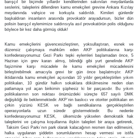
barışçıl bir biçimde yıllardır kendilerinden sakınılan meydanlarda
seslerini, taleplerini dillendiren kamu emekçileri grevine Ankara Kızılay
meydanında vahşice ve korkuyla saldırıldı. Kimileri günlerdir
başkaldıran insanların arasında provokatör arayadursun, bizler dün
polisin barışçıl eylemimize saldırısıyla asıl provokatörün polis olduğunu
böylece bir kez daha görmüş olduk!
Kamu emekçilerini güvencesizleştiren, yoksullaştıran, esnek ve
düzensiz çalışmaya mahkûm eden AKP politikalarına karşı
konfederasyonumuz Gezi Parkı tepki eylemleri başlamadan önce, 5
Haziran için grev kararı almış, bilindiği gibi yurt genelinde AKP
faşizmine karşı mücadele ile kamu emekçileri mücadelesini
birleştirebilmek amacıyla grevi bir gün önce başlatmıştır. AKP
iktidarında kamu emekçileri açısından 10 yıldır gerçekleştirilen yıkım
politikaları, 10 gündür halkın sokaklara dökülmesine neden olan
patlamaya yol açan birikimin şüphesiz ki bir parçasıdır. Bu yıkım
politikalarının son noktası önümüzdeki süreçte 657 sayılı DMK
değişikliği ile beklenmektedir. AKP`nin baskıcı ve otoriter politikaları en
çirkin yüzünü KESK ve bağlı sendikalarına gerçekleştirilen
operasyonlarla uzun süredir göstermektedir. Bu nedenle
konfederasyonumuz KESK, ülkemizde yükselen demokratik hak
taleplerini ve çalışma koşullarına ilişkin talepleri bir araya getirerek,
Taksim Gezi Parkı`nın park olarak kalacağının resmen ilan edilmesini,
halka uygulanan şiddetin sorumlularının hesap vermesi ve istifa