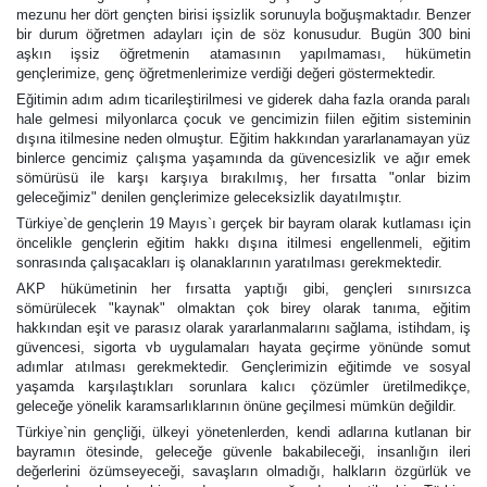
mezunu her dört gençten birisi işsizlik sorunuyla boğuşmaktadır. Benzer
bir durum öğretmen adayları için de söz konusudur. Bugün 300 bini
aşkın işsiz öğretmenin atamasının yapılmaması, hükümetin
gençlerimize, genç öğretmenlerimize verdiği değeri göstermektedir.
Eğitimin adım adım ticarileştirilmesi ve giderek daha fazla oranda paralı
hale gelmesi milyonlarca çocuk ve gencimizin fiilen eğitim sisteminin
dışına itilmesine neden olmuştur. Eğitim hakkından yararlanamayan yüz
binlerce gencimiz çalışma yaşamında da güvencesizlik ve ağır emek
sömürüsü ile karşı karşıya bırakılmış, her fırsatta "onlar bizim
geleceğimiz" denilen gençlerimize geleceksizlik dayatılmıştır.
Türkiye`de gençlerin 19 Mayıs`ı gerçek bir bayram olarak kutlaması için
öncelikle gençlerin eğitim hakkı dışına itilmesi engellenmeli, eğitim
sonrasında çalışacakları iş olanaklarının yaratılması gerekmektedir.
AKP hükümetinin her fırsatta yaptığı gibi, gençleri sınırsızca
sömürülecek "kaynak" olmaktan çok birey olarak tanıma, eğitim
hakkından eşit ve parasız olarak yararlanmalarını sağlama, istihdam, iş
güvencesi, sigorta vb uygulamaları hayata geçirme yönünde somut
adımlar atılması gerekmektedir. Gençlerimizin eğitimde ve sosyal
yaşamda karşılaştıkları sorunlara kalıcı çözümler üretilmedikçe,
geleceğe yönelik karamsarlıklarının önüne geçilmesi mümkün değildir.
Türkiye`nin gençliği, ülkeyi yönetenlerden, kendi adlarına kutlanan bir
bayramın ötesinde, geleceğe güvenle bakabileceği, insanlığın ileri
değerlerini özümseyeceği, savaşların olmadığı, halkların özgürlük ve