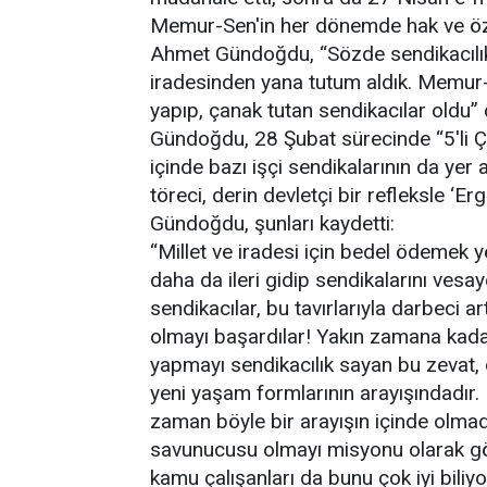
Memur-Sen'in her dönemde hak ve özgü
Ahmet Gündoğdu, “Sözde sendikacılık 
iradesinden yana tutum aldık. Memur-
yapıp, çanak tutan sendikacılar oldu” 
Gündoğdu, 28 Şubat sürecinde “5'li Çe
içinde bazı işçi sendikalarının da yer
töreci, derin devletçi bir refleksle ‘Er
Gündoğdu, şunları kaydetti:
“Millet ve iradesi için bedel ödemek ye
daha da ileri gidip sendikalarını ve
sendikacılar, bu tavırlarıyla darbeci art
olmayı başardılar! Yakın zamana kadar 
yapmayı sendikacılık sayan bu zevat, 
yeni yaşam formlarının arayışındadır
zaman böyle bir arayışın içinde olmadı
savunucusu olmayı misyonu olarak gör
kamu çalışanları da bunu çok iyi biliyor