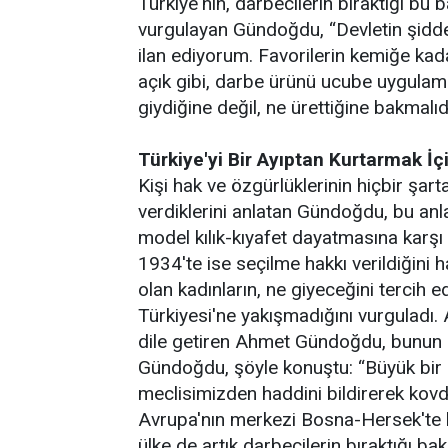
Türkiye'nin, darbecilerin bıraktığı b
vurgulayan Gündoğdu, “Devletin şidd
ilan ediyorum. Favorilerin kemiğe kada
açık gibi, darbe ürünü ucube uygulama
giydiğine değil, ne ürettiğine bakmalı
Türkiye'yi Bir Ayıptan Kurtarmak İ
Kişi hak ve özgürlüklerinin hiçbir şa
verdiklerini anlatan Gündoğdu, bu an
model kılık-kıyafet dayatmasına karşı 
1934'te ise seçilme hakkı verildiğini
olan kadınların, ne giyeceğini tercih 
Türkiyesi'ne yakışmadığını vurguladı. 
dile getiren Ahmet Gündoğdu, bunun iç
Gündoğdu, şöyle konuştu: “Büyük bir o
meclisimizden haddini bildirerek kov
Avrupa'nın merkezi Bosna-Hersek'te b
ülke de artık darbecilerin bıraktığı b