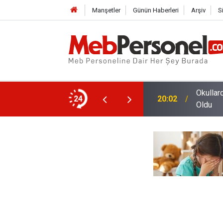
Manşetler
Günün Haberleri
Arşiv
S
Okullar
ki Çalışma Programı
24
20:02
Oldu