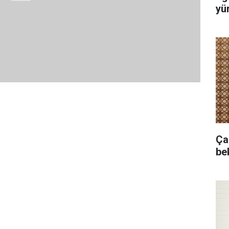
yür
Ça
bek