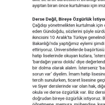
ayıptan biran önce kurtulması için im
Derse Değil, Bireye Özgürlük İstiyo
Çağdışı yönetmelikten kurtulmak için d
eden Gündoğdu, sözlerini şöyle sürdü
ikincisini 10 Aralık'ta Türkiye geneli
Bakanlığı'nda yaptığımız eylemi şimd
ettiriyoruz. Üniversitelerde başörtüs
hatip liselerinde okuyan kızlara, ‘isters
‘bardağın yarısı doldu' diye değerlend
bir dolma olarak alalım. İsterseniz ‘b
sorun var' diyelim. İmam hatip lisesi
tercih sunulurken, ticaret lisesine ge
ve Siyer derslerinde var olan hak, diğ
okula ve derse özgürlük var. Biz dersi
doğrudan bireye özgürlük istiyoruz. B
öğretmene, memura, mühendise, kısa