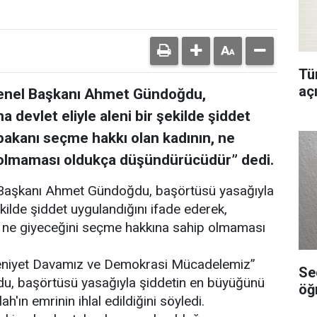
Tür
aç
enel Başkanı Ahmet Gündoğdu,
a devlet eliyle aleni bir şekilde şiddet
bakanı seçme hakkı olan kadının, ne
 olmaması oldukça düşündürücüdür” dedi.
Başkanı Ahmet Gündoğdu, başörtüsü yasağıyla
şekilde şiddet uygulandığını ifade ederek,
, ne giyeceğini seçme hakkına sahip olmaması
eniyet Davamız ve Demokrasi Mücadelemiz”
Se
u, başörtüsü yasağıyla şiddetin en büyüğünü
öğ
ah'ın emrinin ihlal edildiğini söyledi.