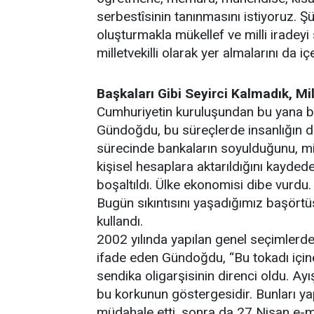
serbestîsinin tanınmasını istiyoruz. Şü
oluşturmakla mükellef ve milli iradey
milletvekilli olarak yer almalarını da içe
Başkaları Gibi Seyirci Kalmadık, Mi
Cumhuriyetin kuruluşundan bu yana bell
Gündoğdu, bu süreçlerde insanlığın değ
sürecinde bankaların soyulduğunu, mill
kişisel hesaplara aktarıldığını kayded
boşaltıldı. Ülke ekonomisi dibe vurdu.
Bugün sıkıntısını yaşadığımız başörtüs
kullandı.
2002 yılında yapılan genel seçimlerde m
ifade eden Gündoğdu, “Bu tokadı içi
sendika oligarşisinin direnci oldu. Ay
bu korkunun göstergesidir. Bunları y
müdahale etti, sonra da 27 Nisan e-mu