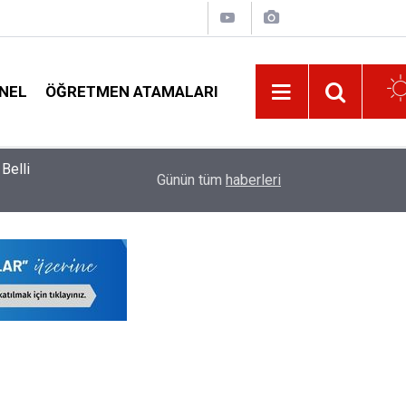
NEL
ÖĞRETMEN ATAMALARI
Belli
Kaç Saat Dersin Altındaki Öğretmenler Norm Faz
19:32
Günün tüm
haberleri
Norm Çizelgesi