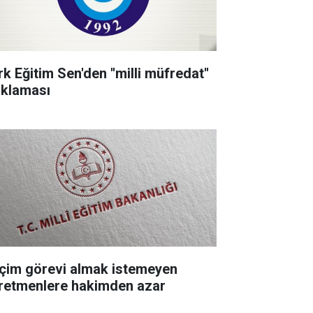
k Eğitim Sen'den ''milli müfredat''
ıklaması
çim görevi almak istemeyen
retmenlere hakimden azar