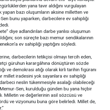
rlüklerden yana tavır aldığını vurgulayan
yapan bazı oluşumların aksine milletten ve
Sen bunu yaparken, darbecilere ev sahipliği
dedi.
te” diye adlandırılan darbe yanlısı oluşumun
 aldığını; son süreçte bazı memur sendikalarının
genekon'a ev sahipliği yaptığını söyledi.
rine, darbecilerin tetikçisi olmayı tercih eden,
sayetçi güruhun karargâhına dönüştüren sözde
ığı ve demokrasi atığı olarak kirli tarihin figüranı
millet iradesini yok sayanlara ev sahipliği
darbeci neslin tükenmesiyle asalağı olabileceği
. Memur-Sen, kurulduğu günden bu yana hiçbir
. Milletin ve değerlerinin asil sözcüsü ve
dü ve vizyonunu buna göre belirledi. Millet de,
.”