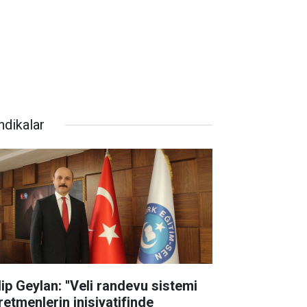
ndikalar
lip Geylan: ''Veli randevu sistemi
retmenlerin inisiyatifinde