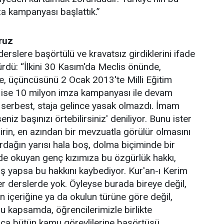
za kampanyası başlattık.”
ruz
erslere başörtülü ve kravatsız girdiklerini ifade
rdü: “İlkini 30 Kasım'da Meclis önünde,
nde, üçüncüsünü 2 Ocak 2013'te Milli Eğitim
i ise 10 milyon imza kampanyası ile devam
ü serbest, staja gelince yasak olmazdı. İmam
eniz başınızı örtebilirsiniz' deniliyor. Bunu ister
irin, en azından bir mevzuatla görülür olmasını
ardağın yarısı hala boş, dolma biçiminde bir
nde okuyan genç kızımıza bu özgürlük hakkı,
çiş yapsa bu hakkını kaybediyor. Kur'an-ı Kerim
er derslerde yok. Öyleyse burada bireye değil,
n içeriğine ya da okulun türüne göre değil,
u kapsamda, öğrencilerimizle birlikte
ca bütün kamu görevlilerine başörtüsü