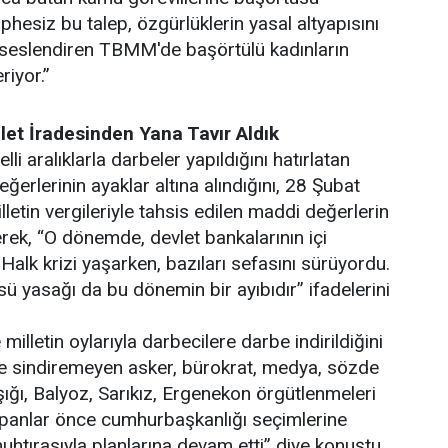
phesiz bu talep, özgürlüklerin yasal altyapısını
i seslendiren TBMM'de başörtülü kadınların
riyor.”
llet İradesinden Yana Tavır Aldık
i aralıklarla darbeler yapıldığını hatırlatan
erlerinin ayaklar altına alındığını, 28 Şubat
etin vergileriyle tahsis edilen maddi değerlerin
erek, “O dönemde, devlet bankalarının içi
 Halk krizi yaşarken, bazıları sefasını sürüyordu.
ü yasağı da bu dönemin bir ayıbıdır” ifadelerini
illetin oylarıyla darbecilere darbe indirildiğini
ne sindiremeyen asker, bürokrat, medya, sözde
ışığı, Balyoz, Sarıkız, Ergenekon örgütlenmeleri
apanlar önce cumhurbaşkanlığı seçimlerine
htırasıyla planlarına devam etti” diye konuştu.