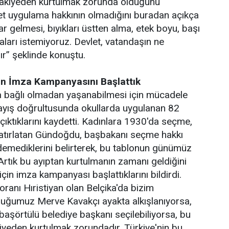
u bakiyeden kurtulmak zorunda olduğunu
et uygulama hakkının olmadığını buradan açıkça
r gelmesi, bıyıkları üstten alma, etek boyu, başı
ları istemiyoruz. Devlet, vatandaşın ne
dır” şeklinde konuştu.
çin İmza Kampanyasını Başlattık
rta bağlı olmadan yaşanabilmesi için mücadele
layış doğrultusunda okullarda uygulanan 82
çıktıklarını kaydetti. Kadınlara 1930'da seçme,
 hatırlatan Gündoğdu, başbakanı seçme hakkı
edemediklerini belirterek, bu tablonun günümüz
Artık bu ayıptan kurtulmanın zamanı geldiğini
in imza kampanyası başlattıklarını bildirdi.
ranı Hıristiyan olan Belçika'da bizim
duğumuz Merve Kavakçı ayakta alkışlanıyorsa,
aşörtülü belediye başkanı seçilebiliyorsa, bu
akiyeden kurtulmak zorundadır. Türkiye'nin bu