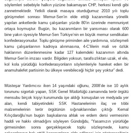
söylemleri sebebiyle halkın yüzüne bakamayan CHP, herkesi kendi gibi
zannetmektedir. Yetkili olarak masaya oturduğumuz 2010 yılı toplu
görüşmeleri sonrası Memur-Sen’in elde ettiği kazanımlara yönelik
yapılan anketlerde kamu çalışanları yüzde 80’in üzerinde memnuniyet
ortaya koymuştur. Bugün, bu kazanımların bir yansıması olarak 600
bine yakın üyesiyle Memur-Sen Türkiye’nin en büyük memur sendikaları
konfederasyonudur. Toplu görüşme priminden aile yardımına, sözleşmeli
kamu çalışanlarının kadroya alınmasına, 4-C’lilerin mali ve özlük
haklarının düzenlenmesine kadar 127 kalemdeki kazanımın altında
Memur-Sen’in imzası vardır. Bilgiden yoksun, tarafsızlıktan uzak, el ele,
kol kola yürüdüğü konfederasyonların söylemleriyle hareket eden bir
anamuhalefet partisinin bu ülkeye verebileceği hiçbir şey yoktur” dedi.
Müsteşar Yardımcısı iken 14 yaşındaki oğlunu, 2008’de ise 10 aylık
torununu sigortalı yapan, SSK Genel Müdürlüğü zamanında terör örgütü
mensubu birçok kişiyi kurumunda işe aldığı konuşulan ve medyada yer
alan, kendi tabiyetindeki SSK Hastanelerinin ilaç ve tıbbi
malzemelerinin terör örgütünün sığınaklarından çıktığı Kemal
Kılıçdaroğlu’nun bugün başkalarına ahlak ve erdem dersi vermesinin
haddi ve hakkı olmadığını söyleyen Gündoğdu, “Yasamızın yürürlüğe
girmesinden sonra gerçekleşecek toplu sözleşmede, kamu