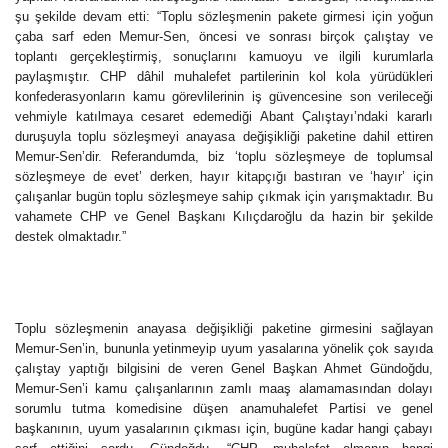
şu şekilde devam etti: “Toplu sözleşmenin pakete girmesi için yoğun
çaba sarf eden Memur-Sen, öncesi ve sonrası birçok çalıştay ve
toplantı gerçekleştirmiş, sonuçlarını kamuoyu ve ilgili kurumlarla
paylaşmıştır. CHP dâhil muhalefet partilerinin kol kola yürüdükleri
konfederasyonların kamu görevlilerinin iş güvencesine son verileceği
vehmiyle katılmaya cesaret edemediği Abant Çalıştayı’ndaki kararlı
duruşuyla toplu sözleşmeyi anayasa değişikliği paketine dahil ettiren
Memur-Sen’dir. Referandumda, biz ‘toplu sözleşmeye de toplumsal
sözleşmeye de evet’ derken, hayır kitapçığı bastıran ve ‘hayır’ için
çalışanlar bugün toplu sözleşmeye sahip çıkmak için yarışmaktadır. Bu
vahamete CHP ve Genel Başkanı Kılıçdaroğlu da hazin bir şekilde
destek olmaktadır.”
Toplu sözleşmenin anayasa değişikliği paketine girmesini sağlayan
Memur-Sen’in, bununla yetinmeyip uyum yasalarına yönelik çok sayıda
çalıştay yaptığı bilgisini de veren Genel Başkan Ahmet Gündoğdu,
Memur-Sen’i kamu çalışanlarının zamlı maaş alamamasından dolayı
sorumlu tutma komedisine düşen anamuhalefet Partisi ve genel
başkanının, uyum yasalarının çıkması için, bugüne kadar hangi çabayı