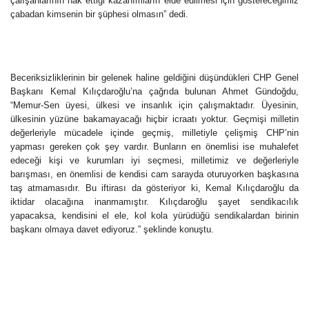
çalışanlarının hak ettiği kazanımların elde edilmesi için göstereceğimiz
çabadan kimsenin bir şüphesi olmasın” dedi.
Beceriksizliklerinin bir gelenek haline geldiğini düşündükleri CHP Genel
Başkanı Kemal Kılıçdaroğlu’na çağrıda bulunan Ahmet Gündoğdu,
“Memur-Sen üyesi, ülkesi ve insanlık için çalışmaktadır. Üyesinin,
ülkesinin yüzüne bakamayacağı hiçbir icraatı yoktur. Geçmişi milletin
değerleriyle mücadele içinde geçmiş, milletiyle çelişmiş CHP’nin
yapması gereken çok şey vardır. Bunların en önemlisi ise muhalefet
edeceği kişi ve kurumları iyi seçmesi, milletimiz ve değerleriyle
barışması, en önemlisi de kendisi cam sarayda oturuyorken başkasına
taş atmamasıdır. Bu iftirası da gösteriyor ki, Kemal Kılıçdaroğlu da
iktidar olacağına inanmamıştır. Kılıçdaroğlu şayet sendikacılık
yapacaksa, kendisini el ele, kol kola yürüdüğü sendikalardan birinin
başkanı olmaya davet ediyoruz.” şeklinde konuştu.