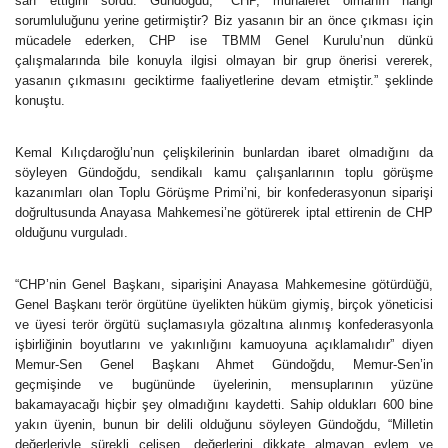
sarf ettiğini sordu. Gündoğdu, “CHP, muhalefet olmanın hangi
sorumluluğunu yerine getirmiştir? Biz yasanın bir an önce çıkması için
mücadele ederken, CHP ise TBMM Genel Kurulu’nun dünkü
çalışmalarında bile konuyla ilgisi olmayan bir grup önerisi vererek,
yasanın çıkmasını geciktirme faaliyetlerine devam etmiştir.” şeklinde
konuştu.
Kemal Kılıçdaroğlu’nun çelişkilerinin bunlardan ibaret olmadığını da
söyleyen Gündoğdu, sendikalı kamu çalışanlarının toplu görüşme
kazanımları olan Toplu Görüşme Primi’ni, bir konfederasyonun siparişi
doğrultusunda Anayasa Mahkemesi’ne götürerek iptal ettirenin de CHP
olduğunu vurguladı.
“CHP’nin Genel Başkanı, siparişini Anayasa Mahkemesine götürdüğü,
Genel Başkanı terör örgütüne üyelikten hüküm giymiş, birçok yöneticisi
ve üyesi terör örgütü suçlamasıyla gözaltına alınmış konfederasyonla
işbirliğinin boyutlarını ve yakınlığını kamuoyuna açıklamalıdır” diyen
Memur-Sen Genel Başkanı Ahmet Gündoğdu, Memur-Sen’in
geçmişinde ve bugününde üyelerinin, mensuplarının yüzüne
bakamayacağı hiçbir şey olmadığını kaydetti. Sahip oldukları 600 bine
yakın üyenin, bunun bir delili olduğunu söyleyen Gündoğdu, “Milletin
değerleriyle sürekli çelişen, değerlerini dikkate almayan eylem ve