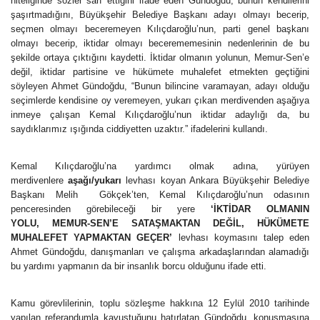
niteliğinde sözler sarf ettiğini ifade eden Gündoğdu, bunun kendilerini
şaşırtmadığını, Büyükşehir Belediye Başkanı adayı olmayı becerip,
seçmen olmayı beceremeyen Kılıçdaroğlu’nun, parti genel başkanı
olmayı becerip, iktidar olmayı becerememesinin nedenlerinin de bu
şekilde ortaya çıktığını kaydetti. İktidar olmanın yolunun, Memur-Sen’e
değil, iktidar partisine ve hükümete muhalefet etmekten geçtiğini
söyleyen Ahmet Gündoğdu, “Bunun bilincine varamayan, adayı olduğu
seçimlerde kendisine oy veremeyen, yukarı çıkan merdivenden aşağıya
inmeye çalışan Kemal Kılıçdaroğlu’nun iktidar adaylığı da, bu
saydıklarımız ışığında ciddiyetten uzaktır.” ifadelerini kullandı.
Kemal Kılıçdaroğlu’na yardımcı olmak adına, yürüyen
merdivenlere
aşağı/yukarı
levhası koyan Ankara Büyükşehir Belediye
Başkanı Melih Gökçek’ten, Kemal Kılıçdaroğlu’nun odasının
penceresinden görebileceği bir yere
‘İKTİDAR OLMANIN
YOLU,
MEMUR-SEN’E SATAŞMAKTAN DEĞİL, HÜKÜMETE
MUHALEFET YAPMAKTAN GEÇER’
levhası koymasını talep eden
Ahmet Gündoğdu, danışmanları ve çalışma arkadaşlarından alamadığı
bu yardımı yapmanın da bir insanlık borcu olduğunu ifade etti.
Kamu görevlilerinin, toplu sözleşme hakkına 12 Eylül 2010 tarihinde
yapılan referandumla kavuştuğunu hatırlatan Gündoğdu, konuşmasına