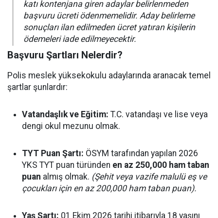
katı kontenjana giren adaylar belirlenmeden
başvuru ücreti ödenmemelidir. Aday belirleme
sonuçları ilan edilmeden ücret yatıran kişilerin
ödemeleri iade edilmeyecektir.
Başvuru Şartları Nelerdir?
Polis meslek yüksekokulu adaylarında aranacak temel
şartlar şunlardır:
Vatandaşlık ve Eğitim:
T.C. vatandaşı ve lise veya
dengi okul mezunu olmak.
TYT Puan Şartı:
ÖSYM tarafından yapılan 2026
YKS TYT puan türünden
en az 250,000 ham taban
puan
almış olmak.
(Şehit veya vazife malulü eş ve
çocukları için en az 200,000 ham taban puan).
Yaş Şartı:
01 Ekim 2026 tarihi itibarıyla 18 yaşını