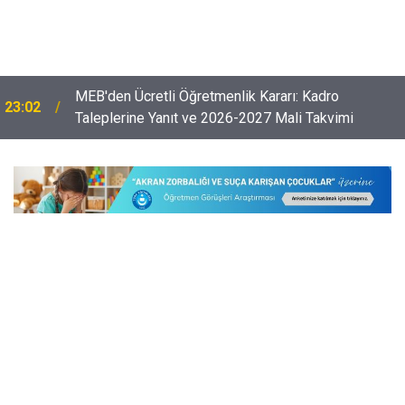
Öğretmenlerin Özür Grubu İller Arası Muhtemel İl
22:32
Emri Atama Tarihleri