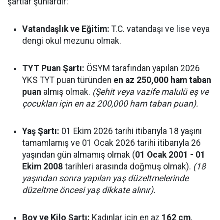
şartlar şunlardır:
Vatandaşlık ve Eğitim:
T.C. vatandaşı ve lise veya
dengi okul mezunu olmak.
TYT Puan Şartı:
ÖSYM tarafından yapılan 2026
YKS TYT puan türünden
en az 250,000 ham taban
puan
almış olmak.
(Şehit veya vazife malulü eş ve
çocukları için en az 200,000 ham taban puan).
Yaş Şartı:
01 Ekim 2026 tarihi itibarıyla 18 yaşını
tamamlamış ve 01 Ocak 2026 tarihi itibarıyla 26
yaşından gün almamış olmak (
01 Ocak 2001 - 01
Ekim 2008
tarihleri arasında doğmuş olmak).
(18
yaşından sonra yapılan yaş düzeltmelerinde
düzeltme öncesi yaş dikkate alınır).
Boy ve Kilo Şartı:
Kadınlar için en az
162 cm
,