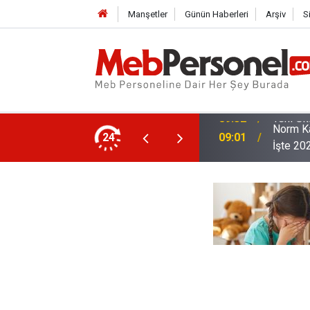
Manşetler
Günün Haberleri
Arşiv
S
Norm Ka
 Sınıfları Bu Yöntemle Belirlenecek
24
09:01
İşte 20