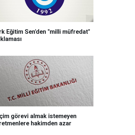
k Eğitim Sen'den ''milli müfredat''
ıklaması
çim görevi almak istemeyen
retmenlere hakimden azar