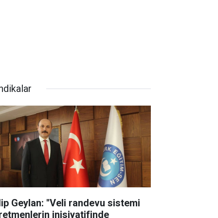
ndikalar
lip Geylan: ''Veli randevu sistemi
retmenlerin inisiyatifinde