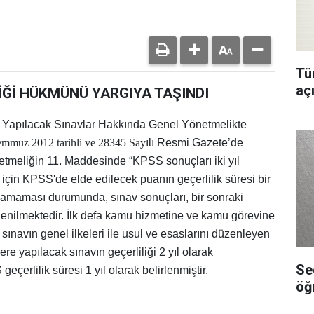
Tür
aç
LİĞİ HÜKMÜNÜ YARGIYA TAŞINDI
n Yapılacak Sınavlar Hakkında Genel Yönetmelikte
emmuz 2012 tarihli ve 28345 Say
ılı Resmi Gazete’de
netmeliğin 11. Maddesinde “KPSS sonuçları iki yıl
 için KPSS'de elde edilecek puanın geçerlilik süresi bir
apılamaması durumunda, sınav sonuçları, bir sonraki
enilmektedir. İlk defa kamu hizmetine ve kamu görevine
 sınavın genel ilkeleri ile usul ve esaslarını düzenleyen
re yapılacak sınavın geçerliliği 2 yıl olarak
Se
çerlilik süresi 1 yıl olarak belirlenmiştir.
öğ