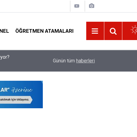
NEL
ÖĞRETMEN ATAMALARI
üyor?
İlköğretimde Nakil Şartları Belli Oldu: Hangi Du
08:32
Günün tüm
haberleri
Aranmıyor?