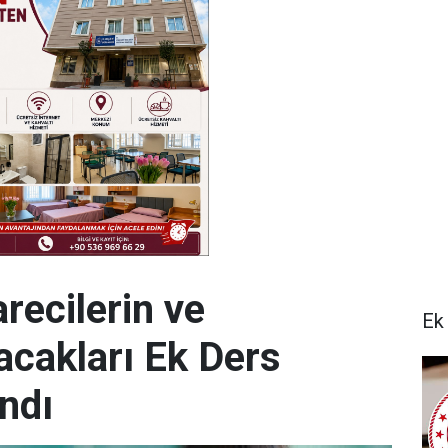
recilerin ve
Ek
acakları Ek Ders
ndı