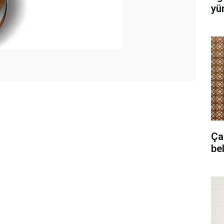
yür
Ça
bek