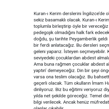
Kuran-ı Kerim derslerini İngilizce’de 
sekiz basamaklı olacak. Kuran-ı Keri
toplumla birleştirip öyle bir vereceğiz
pedegojik olmadığını halk fark edec
doğdu, şu tarihte Peygamberlik geldi 
bir ferdi anlatacağız. Bu dersleri se
geleni yaparız. İsteyen seçmeyebilir. 
seviyedeki çocuklardan abdest almalar
Ama buna rağmen çocuklar abdest alma
yaptın’ demeyeceğiz. Din bir şeyi öng
varsa ona teslim olacağız. Bu bahsetti
geçerli olacak. Tüm okulların İmam Ha
dinliyoruz. Biz bu eğitimi veriyoruz d
yılda net şekilde göreceğiz. Temel din
bilgi verilecek. Ancak henüz müfredat
olanlar çıkabilir.