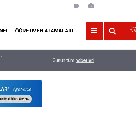
NEL
ÖĞRETMEN ATAMALARI
e
18:02
Özür Grubu Atamalarında O İlleri Tercih Edecek
Günün tüm
haberleri