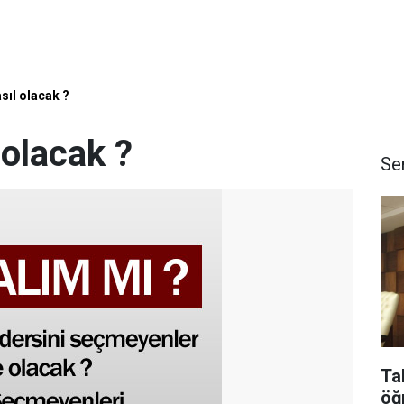
asıl olacak ?
 olacak ?
Se
Ta
öğ