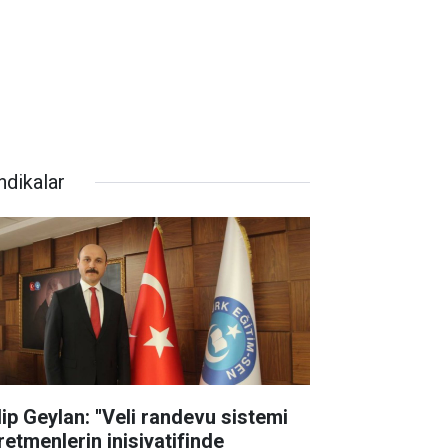
ndikalar
lip Geylan: ''Veli randevu sistemi
retmenlerin inisiyatifinde