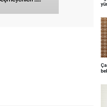
yür
Ça
bek