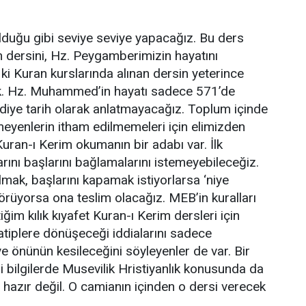
olduğu gibi seviye seviye yapacağız. Bu ders
m dersini, Hz. Peygamberimizin hayatını
 ki Kuran kurslarında alınan dersin yeterince
ek. Hz. Muhammed’in hayatı sadece 571’de
diye tarih olarak anlatmayacağız. Toplum içinde
çmeyenlerin itham edilmemeleri için elimizden
Kuran-ı Kerim okumanın bir adabı var. İlk
ını başlarını bağlamalarını istemeyebileceğiz.
k, başlarını kapamak istiyorlarsa ‘niye
örüyorsa ona teslim olacağız. MEB’in kuralları
ğim kılık kıyafet Kuran-ı Kerim dersleri için
tiplere dönüşeceği iddialarını sadece
iye önünün kesileceğini söyleyenler de var. Bir
i bilgilerde Musevilik Hristiyanlık konusunda da
 hazır değil. O camianın içinden o dersi verecek