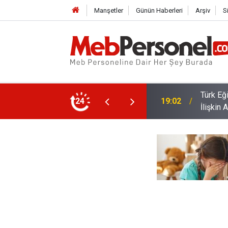
Manşetler
Günün Haberleri
Arşiv
S
Türk Eğ
19:02
İlişkin 
İl İçi v
24
18:32
Ödeme 