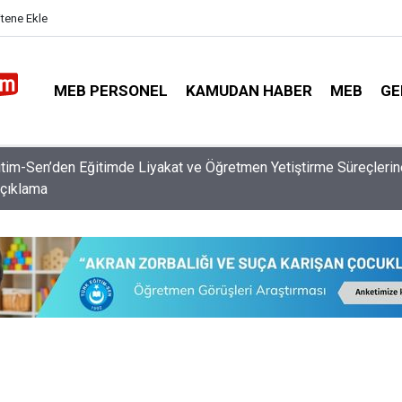
itene Ekle
MEB PERSONEL
KAMUDAN HABER
MEB
GE
itim-Sen’den Eğitimde Liyakat ve Öğretmen Yetiştirme Süreçlerin
Açıklama
e İl Dışı Özür Grubu Ataması İçin Öğretmenlere On Binlerce Liralık
Yapılacak