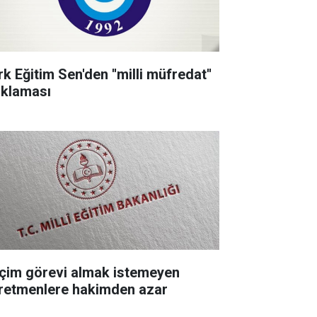
k Eğitim Sen'den ''milli müfredat''
ıklaması
çim görevi almak istemeyen
retmenlere hakimden azar