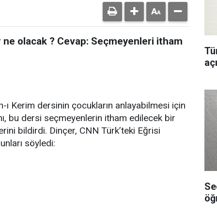
r ne olacak ? Cevap: Seçmeyenleri itham
Tür
aç
-ı Kerim dersinin çocukların anlayabilmesi için
nı, bu dersi seçmeyenlerin itham edilecek bir
ini bildirdi. Dinçer, CNN Türk’teki Eğrisi
nları söyledi:
Se
öğ