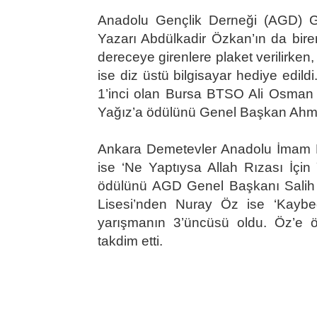
Anadolu Gençlik Derneği (AGD) G
Yazarı Abdülkadir Özkan’ın da bire
dereceye girenlere plaket verilirken, 
ise diz üstü bilgisayar hediye edild
1’inci olan Bursa BTSO Ali Osman
Yağız’a ödülünü Genel Başkan Ahm
Ankara Demetevler Anadolu İmam Ha
ise ‘Ne Yaptıysa Allah Rızası İçin Y
ödülünü AGD Genel Başkanı Salih T
Lisesi’nden Nuray Öz ise ‘Kaybed
yarışmanın 3’üncüsü oldu. Öz’e ö
takdim etti.