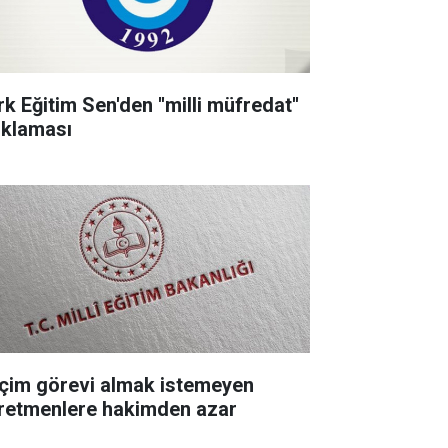
k Eğitim Sen'den ''milli müfredat''
ıklaması
çim görevi almak istemeyen
retmenlere hakimden azar