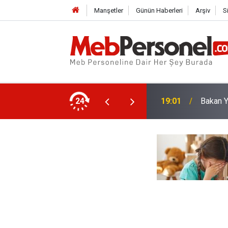
Manşetler
Günün Haberleri
Arşiv
S
tmenler Norm Fazlası Olacak? İşte MEB'in
24
19:01
Bakan Y