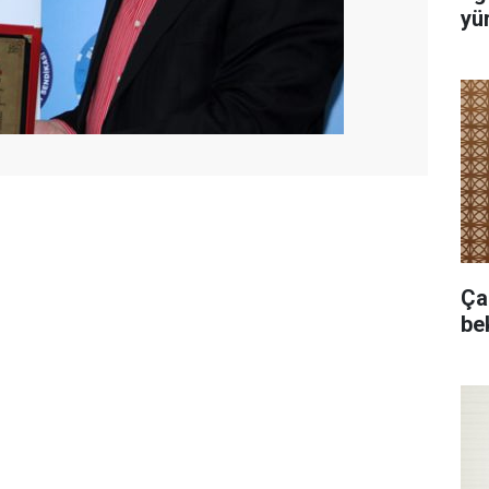
yür
Ça
bek