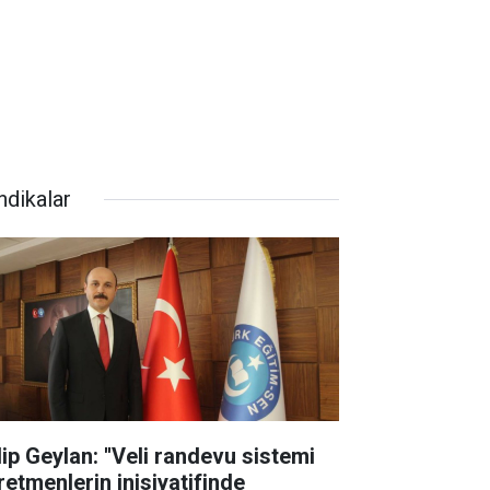
ndikalar
lip Geylan: ''Veli randevu sistemi
retmenlerin inisiyatifinde