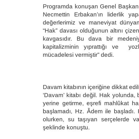
Programda konuşan Genel Başkan Ah
Necmettin Erbakan’ın liderlik y
değerlerimiz ve maneviyat dünyam
“Hak” davası olduğunun altını çize
kavgasıdır. Bu dava bir medeni
kapitalizminin yıprattığı ve yoz
mücadelesi vermiştir” dedi.
Davam kitabının içeriğine dikkat ed
‘Davam’ kitabı değil. Hak yolunda, b
yerine getirme, eşrefi mahlûkat 
başlamadı, Hz. Âdem ile başladı. H
olurken, su taşıyan serçelerde var
şeklinde konuştu.