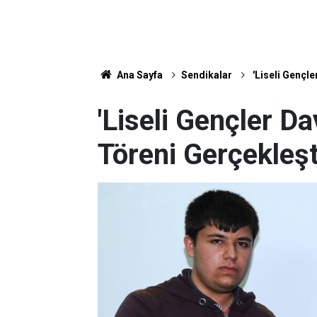
Ana Sayfa
Sendikalar
'Liseli Gençle
'Liseli Gençler D
Töreni Gerçekleşti