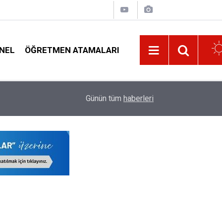
NEL
ÖĞRETMEN ATAMALARI
18:32
e-Okul Nakil Ekranları Açıldı: Okul İdareleri İçin 4
Günün tüm
haberleri