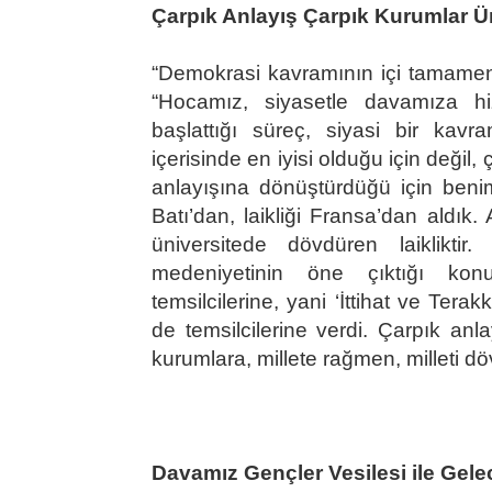
Çarpık Anlayış Çarpık Kurumlar Ür
“Demokrasi kavramının içi tamamen 
“Hocamız, siyasetle davamıza h
başlattığı süreç, siyasi bir kav
içerisinde en iyisi olduğu için deği
anlayışına dönüştürdüğü için benim
Batı’dan, laikliği Fransa’dan aldık.
üniversitede dövdüren laiklikti
medeniyetinin öne çıktığı konu
temsilcilerine, yani ‘İttihat ve Terak
de temsilcilerine verdi. Çarpık an
kurumlara, millete rağmen, milleti dö
Davamız Gençler Vesilesi ile Gel