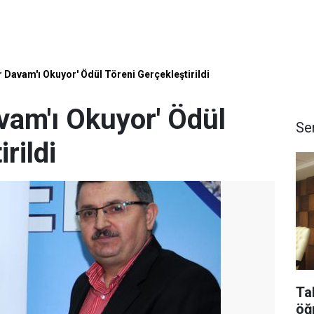
r Davam'ı Okuyor' Ödül Töreni Gerçekleştirildi
avam'ı Okuyor' Ödül
Se
rildi
Ta
öğ