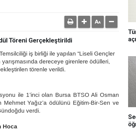
Tür
aç
dül Töreni Gerçekleştirildi
ilciliği iş birliği ile yapılan “Liseli Gençler
yarışmasında dereceye girenlere ödülleri,
eştirilen törenle verildi.
isyonu ile 1’inci olan Bursa BTSO Ali Osman
n Mehmet Yağız’a ödülünü Eğitim-Bir-Sen ve
ündoğdu verdi.
Se
öğ
n Hoca