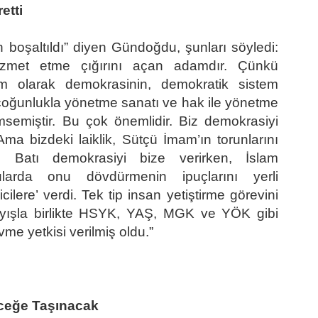
etti
boşaltıldı” diyen Gündoğdu, şunları söyledi:
izmet etme çığırını açan adamdır. Çünkü
ram olarak demokrasinin, demokratik sistem
l, çoğunlukla yönetme sanatı ve hak ile yönetme
semiştir. Bu çok önemlidir. Biz demokrasiyi
 Ama bizdeki laiklik, Sütçü İmam’ın torunlarını
r. Batı demokrasiyi bize verirken, İslam
larda onu dövdürmenin ipuçlarını yerli
kicilere’ verdi. Tek tip insan yetiştirme görevini
layışla birlikte HSYK, YAŞ, MGK ve YÖK gibi
vme yetkisi verilmiş oldu.”
eceğe Taşınacak