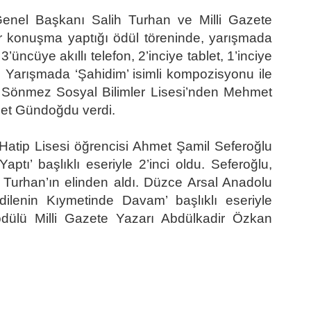
enel Başkanı Salih Turhan ve Milli Gazete
r konuşma yaptığı ödül töreninde, yarışmada
3’üncüye akıllı telefon, 2’inciye tablet, 1’inciye
i. Yarışmada ‘Şahidim’ isimli kompozisyonu ile
 Sönmez Sosyal Bilimler Lisesi’nden Mehmet
et Gündoğdu verdi.
tip Lisesi öğrencisi Ahmet Şamil Seferoğlu
aptı’ başlıklı eseriyle 2’inci oldu. Seferoğlu,
urhan’ın elinden aldı. Düzce Arsal Anadolu
ilenin Kıymetinde Davam’ başlıklı eseriyle
dülü Milli Gazete Yazarı Abdülkadir Özkan