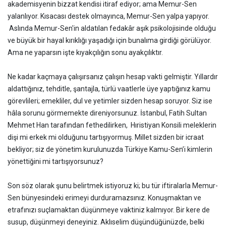
akademisyenin bizzat kendisi itiraf ediyor; ama Memur-Sen
yalanlıyor. Kısacası destek olmayınca, Memur-Sen yalpa yapıyor.
Aslında Memur-Sen'in aldatılan fedakâr aşık psikolojisinde olduğu
ve büyük bir hayal kırıklığı yaşadığı için bunalıma girdiği görülüyor.
Ama ne yaparsın işte kıyakçılığın sonu ayakçılıktır.
Ne kadar kaçmaya çalışırsanız çalışın hesap vakti gelmiştir. Yıllardır
aldattığınız, tehditle, şantajla, türlü vaatlerle üye yaptığınız kamu
görevlileri; emekliler, dul ve yetimler sizden hesap soruyor. Siz ise
hâla sorunu görmemekte direniyorsunuz. İstanbul, Fatih Sultan
Mehmet Han tarafından fethedilirken, Hıristiyan Konsili meleklerin
dişi mi erkek mi olduğunu tartışıyormuş. Millet sizden bir icraat
bekliyor; siz de yönetim kurulunuzda Türkiye Kamu-Sen’i kimlerin
yönettiğini mi tartışıyorsunuz?
Son söz olarak şunu belirtmek istiyoruz ki; bu tür iftiralarla Memur-
Sen bünyesindeki erimeyi durduramazsınız. Konuşmaktan ve
etrafınızı suçlamaktan düşünmeye vaktiniz kalmıyor. Bir kere de
susup, düşünmeyi deneyiniz. Aklıselim düşündüğünüzde, belki