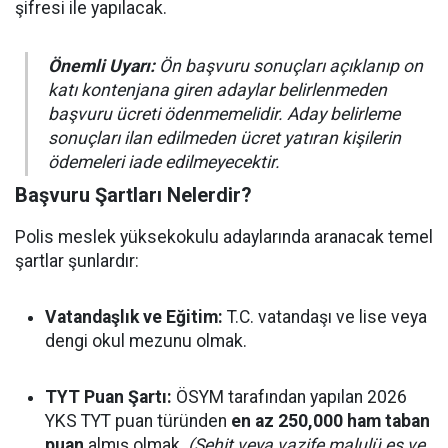
şifresi ile yapılacak.
Önemli Uyarı:
Ön başvuru sonuçları açıklanıp on
katı kontenjana giren adaylar belirlenmeden
başvuru ücreti ödenmemelidir. Aday belirleme
sonuçları ilan edilmeden ücret yatıran kişilerin
ödemeleri iade edilmeyecektir.
Başvuru Şartları Nelerdir?
Polis meslek yüksekokulu adaylarında aranacak temel
şartlar şunlardır:
Vatandaşlık ve Eğitim:
T.C. vatandaşı ve lise veya
dengi okul mezunu olmak.
TYT Puan Şartı:
ÖSYM tarafından yapılan 2026
YKS TYT puan türünden
en az 250,000 ham taban
puan
almış olmak.
(Şehit veya vazife malulü eş ve