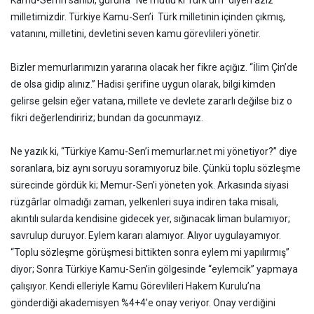
Kamu-Sen’in sahibi, gururla “Ne mutlu ki Türk’üm” diyen aziz
milletimizdir. Türkiye Kamu-Sen’i Türk milletinin içinden çıkmış,
vatanını, milletini, devletini seven kamu görevlileri yönetir.
Bizler memurlarımızın yararına olacak her fikre açığız. “İlim Çin’de
de olsa gidip alınız.” Hadisi şerifine uygun olarak, bilgi kimden
gelirse gelsin eğer vatana, millete ve devlete zararlı değilse biz o
fikri değerlendiririz; bundan da gocunmayız.
Ne yazık ki, “Türkiye Kamu-Sen’i memurlar.net mi yönetiyor?” diye
soranlara, biz aynı soruyu soramıyoruz bile. Çünkü toplu sözleşme
sürecinde gördük ki; Memur-Sen’i yöneten yok. Arkasında siyasi
rüzgârlar olmadığı zaman, yelkenleri suya indiren taka misali,
akıntılı sularda kendisine gidecek yer, sığınacak liman bulamıyor;
savrulup duruyor. Eylem kararı alamıyor. Alıyor uygulayamıyor.
“Toplu sözleşme görüşmesi bittikten sonra eylem mi yapılırmış”
diyor; Sonra Türkiye Kamu-Sen’in gölgesinde “eylemcik” yapmaya
çalışıyor. Kendi elleriyle Kamu Görevlileri Hakem Kurulu’na
gönderdiği akademisyen %4+4’e onay veriyor. Onay verdiğini