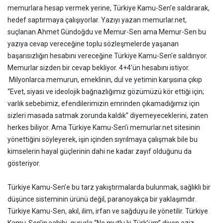
memurlara hesap vermek yerine, Türkiye Kamu-Sen’e saldırarak,
hedef saptırmaya çalışıyorlar. Yazıyı yazan memurlar.net,
suçlanan Ahmet Gündoğdu ve Memur-Sen ama Memur-Sen bu
yazıya cevap vereceğine toplu sözleşmelerde yaşanan
başarısızlığın hesabını vereceğine Türkiye Kamu-Sen'e saldırıyor.
Memurlar sizden bir cevap bekliyor. 4+4'ün hesabını istiyor.
Milyonlarca memurun, emeklinin, dul ve yetimin karşısına çıkıp
“Evet, siyasi ve ideolojik bağnazlığımız gözümüzü kör ettiği için;
varlık sebebimiz, efendilerimizin emrinden çıkamadığımız için
sizleri masada satmak zorunda kaldık” diyemeyeceklerini, zaten
herkes biliyor. Ama Türkiye Kamu-Sen’i memurlar.net sitesinin
yönettiğini söyleyerek, işin içinden sıyrılmaya çalışmak bile bu
kimselerin hayal güçlerinin dahi ne kadar zayıf olduğunu da
gösteriyor.
Türkiye Kamu-Sen’e bu tarz yakıştırmalarda bulunmak, sağlıklı bir
düşünce sisteminin ürünü değil, paranoyakça bir yaklaşımdır.
Türkiye Kamu-Sen, akıl, ilim, irfan ve sağduyu ile yönetilir. Türkiye