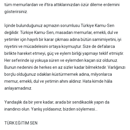
tüm memurlardan ve iftira attıklarınızdan özür dileme erdemini
gösterirsiniz.
İçinde bulunduğunuz açmazın sorumlusu Türkiye Kamu-Sen
değilidir. Türkiye Kamu-Sen, masadan memurlar, emekli, dul ve
yetimler için hayırlı bir karar çıkması adına bütün samimiyetini, iyi
niyetini ve mücadelesini ortaya koymuştur. Size de defalarca
birlikte hareket etmeyi, güç ve eylem birliği yapmayı teklif etmiştir.
Her seferinde işi yokuşa süren ve eylemden kaçan siz oldunuz.
Bunun nedenini de herkes en az sizler kadar bilmektedir. Varlığınızı
borçlu olduğunuz odakları küstürmemek adına, milyonlarca
memur, emekli, dul ve yetimin ahını aldınız. Hata kimde hâla
anlayamadınız.
Yandaşlık da bir yere kadar; arada bir sendikacılık yapın da
inandırıcı olun. Yanlış yoldasınız; bizden söylemesi…
TÜRK EĞİTİM SEN