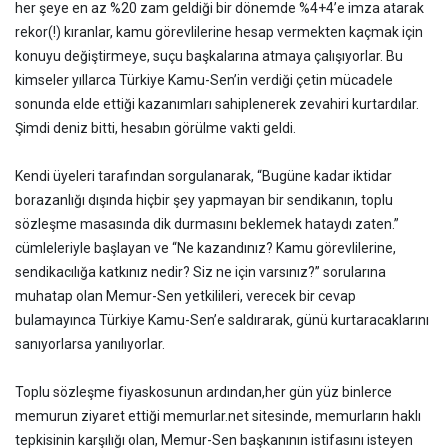
her şeye en az %20 zam geldiği bir dönemde %4+4’e imza atarak
rekor(!) kıranlar, kamu görevlilerine hesap vermekten kaçmak için
konuyu değiştirmeye, suçu başkalarına atmaya çalışıyorlar. Bu
kimseler yıllarca Türkiye Kamu-Sen’in verdiği çetin mücadele
sonunda elde ettiği kazanımları sahiplenerek zevahiri kurtardılar.
Şimdi deniz bitti, hesabın görülme vakti geldi.
Kendi üyeleri tarafından sorgulanarak, “Bugüne kadar iktidar
borazanlığı dışında hiçbir şey yapmayan bir sendikanın, toplu
sözleşme masasında dik durmasını beklemek hataydı zaten.”
cümleleriyle başlayan ve “Ne kazandınız? Kamu görevlilerine,
sendikacılığa katkınız nedir? Siz ne için varsınız?” sorularına
muhatap olan Memur-Sen yetkilileri, verecek bir cevap
bulamayınca Türkiye Kamu-Sen’e saldırarak, günü kurtaracaklarını
sanıyorlarsa yanılıyorlar.
Toplu sözleşme fiyaskosunun ardından,her gün yüz binlerce
memurun ziyaret ettiği memurlar.net sitesinde, memurların haklı
tepkisinin karşılığı olan, Memur-Sen başkanının istifasını isteyen