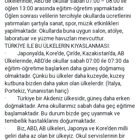
Ülkelerinde, ABD’de okullar sabah 07:00 – 08:00 ile
öğlen 13:00 arasında eğitim-öğretim yapmaktadır.
Öğlen sonrası velilerin tercihiyle okullarda ücretlerini
yatırmaları şartıyla sanat, spor, müzik etkinlikleri
yapılmaktadır. Okullarda buna uygun salon, atölye,
laboratuar ve yüzme havuzları mevcuttur.
TÜRKİYE İLE BU ÜLKELERİN KIYASLANMASI:
· Japonya’da, Kore’de, Çin’de, Kazakistan’da, AB
Ülkelerinde, ABD’de okullar sabah 07:00 ile 07:30 da
eğitim-öğretime başlarken daha güneş doğmamış
olmaktadır. Çünkü bu ülkeler daha kuzeyde, kuzey
kutbuna bizden daha yakın olan ülkelerdir. (İtalya,
Portekiz, Yunanistan hariç)
· Türkiye bir Akdeniz ülkesidir, güneş daha erken
doğmaktadır. Ama okullarımız sabah daha geç eğitime
başlamaktadır. Bu durum bizde geç uyanmak ve
tembellik hastalıklarını doğurmaktadır.
· Biz, ABD, AB ülkeleri, Japonya ve Kore’den milli
geliri daha az olan bir ülkeyiz. Okul servislerinin bir