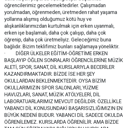
öğrencilerimiz gecelemektedirler. Çalışmadan
yorulmadan, öğrenmeden, üretmeden rahat yaşama
yollarına alışmış olduğumuz kötü huy ve
alışkanlıklarımızdan kurtulmak için erken uyanmalı,
erken işe başlamalı, daha çok çalışıp, daha çok
öğrenip, daha çok üretmeliyiz. Geleceğimiz buna
bağlıdır. Bizim teklifimiz bunları sağlamaya yöneliktir.
· DİĞER ÜLKELER EĞİTİM-ÖĞRETİME ERKEN
BAŞLAYIP ÖĞLEN SONRALARI ÖĞRENCİLERİNE MÜZİK
ALETİ, SPOR, SANAT, DİL KURSLARIYLA BECERİLER
KAZANDIRMAKTADIR. BİZDE İSE HER ŞEY
OKULLARDAN BEKLENMEKTEDİR. OYSA BİZİM
OKULLARIMIZIN SPOR SALONLARI, YÜZME
HAVUZLARI, SANAT, MÜZİK ATÖLYELERİ, DİL
LABORATUARLARIMIZ MEVCUT DEĞİLDİR. ÖZELLİKLE
YABANCI DİL KONUSUNDAKİ BAŞARISIZLIĞIMIZIN EN
BÜYÜK NEDENİ BUDUR. YABANCI DİL SADECE OKULDA
ÖĞRENİLEMEZ. KURSLARDA ÖĞRENİLİR. AMA BİZDE