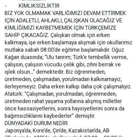
- KİMLİKSİZLİKTİR
BİZ YOK OLMAMAK VARLIĞIMIZI DEVAM ETTİRMEK
İÇİN ADALETLİ, AHLAKLI, ÇALIŞKAN OLACAĞIZ VE
KİMLİĞİMİZİ KAYBETMEMEK İÇİN TÜRKÇEMİZE
SAHİP ÇIKACAĞIZ. Çalışkan olmak için erken
kalkmaya, işe erken başlamaya alışmak için okullarımız
mutlaka sabah 08:00’de eğitime başlamalıdır. Oğuz
Kağan duasında; “Ulu tanrım; Türk’e tembellik verme,
çalışsın, çalışsın vücudu çelik gibi, zihni berrak ve
işlek olsun…” demektedir. Biz öğrenmeden,
üretmeden, çalışmadan, yorulmadan kalkınamayız,
ilerleyemeyiz. Daha erken kalkıp daha çok çalışmalıyız.
Atatürk: “Çalışmadan, yorulmadan, öğrenmeden,
üretmeden rahat yaşama yollarına alışmış milletler
önce hassasiyetlerini, sonra haysiyetlerini sonra da
bağımsızlıklarını kaybederler” demiştir.
DÜNYADAKİ DURUM NEDİR:
Japonya’da, Kore’de, Çin’de, Kazakistan’da, AB