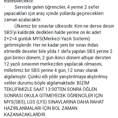
edilebilecektir.
· Servisle gelen öğrenciler, 4 yerine 2 sefer
yapacakları için araç içinde yollarda geçirecekleri
zaman azalacaktır.
· Ülkemiz bir sınavlar ülkesidir. Kim ne derse desin
SBS’yi kaldırdık dedikleri halde yerine on iki adet
2+2=4 günlük MYS(Merkezi Yazılı Sistemi)
getirmişlerdir. Her ne kadar yeni bir sınav ihdas
etmedik deseler bile yılda 1 defa yapılan SBS yerine 2
gün birinci dönem, 2 gün ikinci dönem altışar dersten
12 yazılı sınavının merkezden yapılacak olmasını,
milletimiz bir SBS yerine 4 gün, 12 sınav olarak
algılamıştır. Çünkü elli yıldır yarıştırılmaya alıştırılmış
veliler durumu böyle algılamaktadır. BİZİM
TEKLİFİMİZLE SAAT 13:00’TEN SONRA ÖĞLEN
SONRASI OKULA GİTMEYECEK ÖĞRENCİLER İÇİN
MYS(SBS), LGS (LYS) SINAVLARINA DAHA RAHAT
HAZIRLANMALARI İÇİN BOL ZAMAN
KAZANACAKLARDIR.