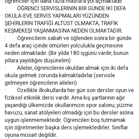
öğrenciler için daha fazla masrafa yol açmaktadır.
· ÖĞRENCİ SERVİSLERİNİN BİR GÜNDE İKİ DEFA
OKULA-EVE SERVİS YAPMALARI YÜZÜNDEN
ŞEHİRLERİN TRAFİĞİ ALTÜST OLMAKTA, TRAFİK
KEŞMEKEŞİ YAŞANMASINA NEDEN OLMAKTADIR.
· Öğrencilerin sabah ve öğlenden sonra bir günde
4 defa araç içinde ömürleri yolculukla geçmesine
neden olmaktadır. (Bir yılda 180 işgünü vardır, bunun
yıllara yayıldığını düşünelim)
· Aileler, öğrencilerini okuldan almak için iki defa
okula gelmek zorunda kalmaktadırlar.(servisle
gelmeyen öğrencilerin aileleri)
· Özellikle ilkokullarda her gün son dersler oyun ve
fiziksel etkinlik dersi vardır. Ama kış şartlarının ağır
yaşandığı ülkemizde okullarımızın spor salonu, yüzme
havuzu, sanat atölyeleri olmadığı için bu dersler aslına
uygun işlenmemektedir. Öğrencileri boş tutmamak
için öğretmenler başka ders işlemektedirler. Sınıflar
oyuna müsait değildir.