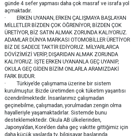
günde 4 sefer yapması daha çok masraf ve israfa yol
açmaktadır.
· ERKEN UYANAN, ERKEN ÇALIŞMAYA BAŞLAYAN
MİLLETLER BİZDEN ÇOK ÖĞRENİYOR, BİZDEN ÇOK
ÜRETİYOR, BİZ SATIN ALMAK ZORUNDA KALIYORUZ.
ADAMLAR DÜNYA MARKASI OTOMOBİLLER ÜRETİYOR
BİZ DE SADECE TAKTİR EDİYORUZ. MİLYARLARCA
DÖVİZİMİZİ VERİP, DIŞARIDAN ALMAK ZORUNDA
KALIYORUZ. İŞTE ERKEN UYANANLA GEÇ UYANIP,
OKULA GEÇ GİDEN BİZİM ONLARLA ARAMIZDAKİ
FARK BUDUR.
· Türkiye’de çalışmama üzerine bir sistem
kurulmuştur. Bizde üretimden çok tüketim yaşantısı
özendirilmektedir. İnsanlarımız çalışmadan
geçinebilme, çalışmadan, yorulmadan zengin olma
hayalleriyle yaşamaktadırlar. Sistemde bunu
desteklemektedir. Okula AB ülkelerinden,
Japonya’dan, Kore’den daha geç vakitte gittiğimiz için
daha küçük yaşlarda tv, bilgisayar başlarında