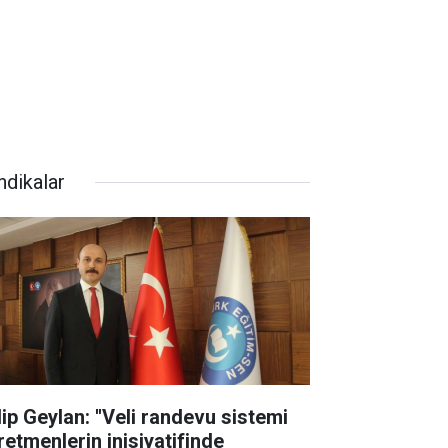
ndikalar
lip Geylan: ''Veli randevu sistemi
retmenlerin inisiyatifinde