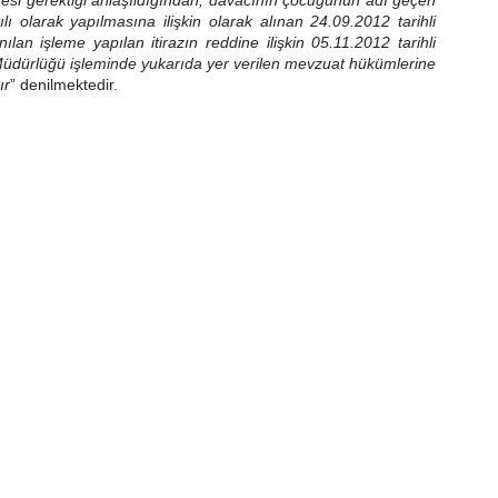
esi gerektiği anlaşıldığından, davacının çocuğunun adı geçen
ı olarak yapılmasına ilişkin olarak alınan 24.09.2012 tarihli
an işleme yapılan itirazın reddine ilişkin 05.11.2012 tarihli
Müdürlüğü işleminde yukarıda yer verilen mevzuat hükümlerine
ır
” denilmektedir.