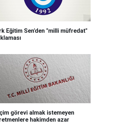
k Eğitim Sen'den ''milli müfredat''
ıklaması
çim görevi almak istemeyen
retmenlere hakimden azar