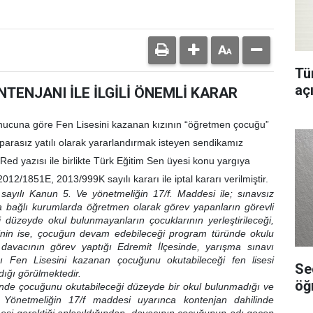
Tür
aç
ENJANI İLE İLGİLİ ÖNEMLİ KARAR
onucuna göre Fen Lisesini kazanan kızının “öğretmen çocuğu”
arasız yatılı olarak yararlandırmak isteyen sendikamız
r. Red yazısı ile birlikte Türk Eğitim Sen üyesi konu yargıya
2012/1851E, 2013/999K sayılı kararı ile iptal kararı verilmiştir.
ayılı Kanun 5. Ve yönetmeliğin 17/f. Maddesi ile; sınavsız
ı’na bağlı kurumlarda öğretmen olarak görev yapanların görevli
düzeyde okul bulunmayanların çocuklarının yerleştirileceği,
inin ise, çocuğun devam edebileceği program türünde okulu
 davacının görev yaptığı Edremit İlçesinde, yarışma sınavı
 Fen Lisesini kazanan çocuğunu okutabileceği fen lisesi
Se
ığı görülmektedir.
öğ
inde çocuğunu okutabileceği düzeyde bir okul bulunmadığı ve
 Yönetmeliğin 17/f maddesi uyarınca kontenjan dahilinde