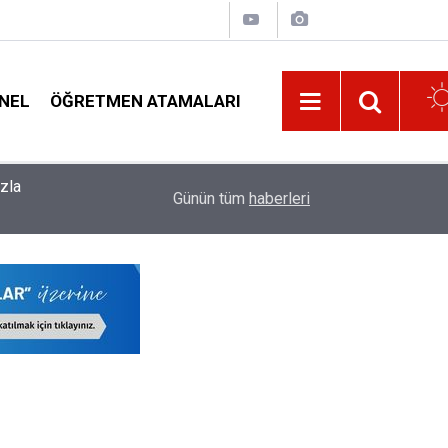
NEL
ÖĞRETMEN ATAMALARI
08:32
İller Arasu Özür Grubu Öğretmen Atama Tercih E
Günün tüm
haberleri