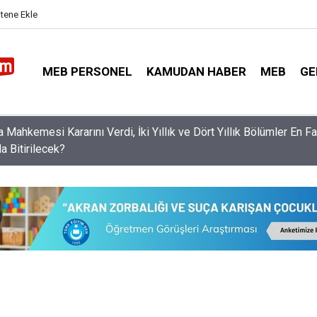
itene Ekle
MEB PERSONEL
KAMUDAN HABER
MEB
GE
vimi Duyurdu: Yönetici Atamalarında Kritik Tarihler!