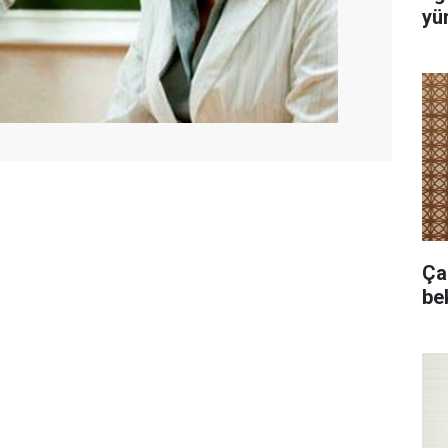
yür
Ça
bek