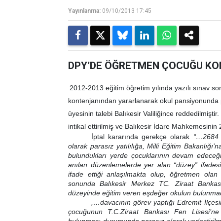
Yayınlanma:
09/10/2013 17:45
DPY’DE ÖĞRETMEN ÇOCUĞU KONT
2012-2013 eğitim öğretim yılında yazılı sınav s
kontenjanından yararlanarak okul pansiyonunda p
üyesinin talebi Balıkesir Valiliğince reddedilmişti
intikal ettirilmiş ve Balıkesir İdare Mahkemesinin 
İptal kararında gerekçe olarak
“…2684 s
olarak parasız yatılılığa, Milli Eğitim Bakanlığ
bulundukları yerde çocuklarının devam edeceği 
anılan düzenlemelerde yer alan “düzey” ifades
ifade ettiği anlaşılmakta olup, öğretmen olan
sonunda Balıkesir Merkez TC. Ziraat Bankası
düzeyinde eğitim veren eşdeğer okulun bulunmad
,…davacının görev yaptığı Edremit İlçes
çocuğunun T.C.Ziraat Bankası Fen Lisesi’ne