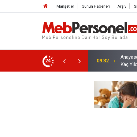
Manşetler
Günün Haberleri
Arşiv
S
, İki Yıllık ve Dört Yıllık Bölümler En Fazla
24
09:01
MEB Tak