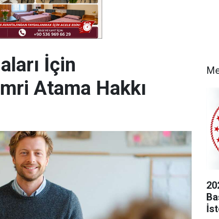
ları İçin
Me
Emri Atama Hakkı
20
Baş
İs