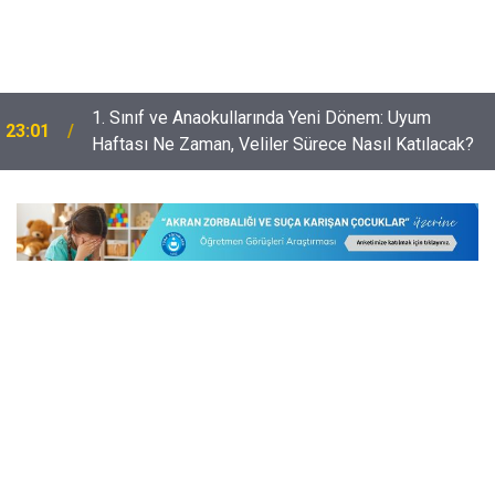
Öğretmenleri Norm Fazlası Resen Atamadan
22:32
Kurtaracak Dilekçe