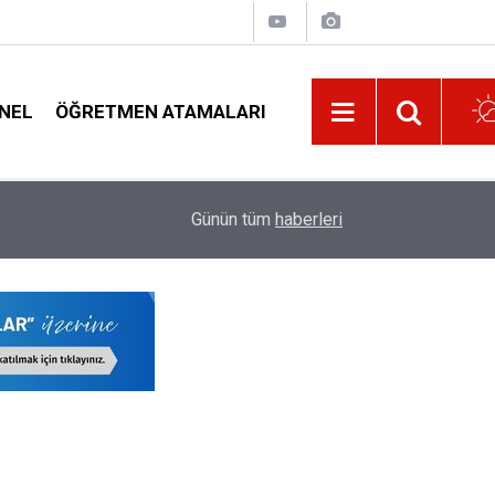
NEL
ÖĞRETMEN ATAMALARI
16:23
YKS Tercihleri Sona Eriyor, İşte Son Tarih
Günün tüm
haberleri