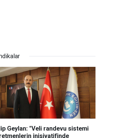
ndikalar
lip Geylan: ''Veli randevu sistemi
retmenlerin inisiyatifinde