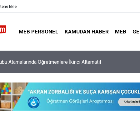
itene Ekle
MEB PERSONEL
KAMUDAN HABER
MEB
GE
ubu Atamalarında Öğretmenlere İkinci Alternatif
ın İlk Haftası O Öğretmenlere Kutlama Görevleri Verilecek