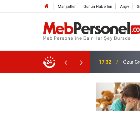
Manşetler
Günün Haberleri
Arşiv
S
17:32
Özür Gr
24
17:02
Okullar