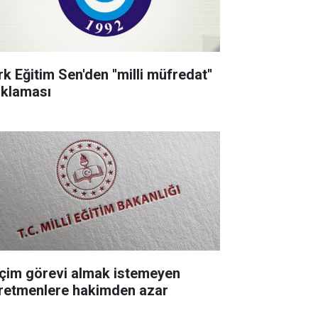
k Eğitim Sen'den ''milli müfredat''
ıklaması
çim görevi almak istemeyen
retmenlere hakimden azar