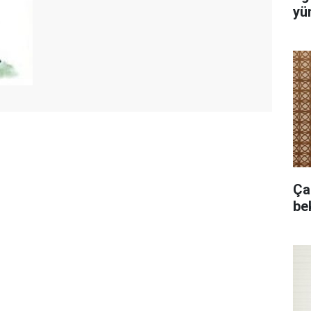
yür
Ça
bek