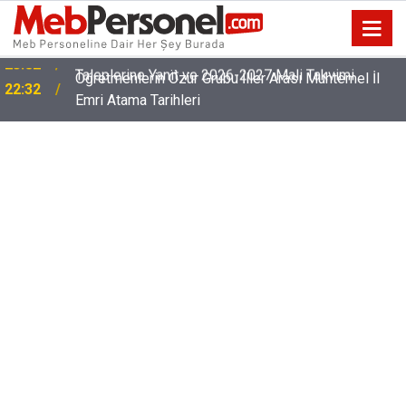
Öğretmenlerin Özür Grubu İller Arası Muhtemel İl
22:32
Emri Atama Tarihleri