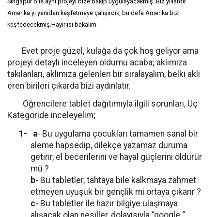
Singapur bile aynı projeyi bize bakıp uygulayacakmış. Biz yıllardır
Amerika yı yeniden keşfetmeye çalışırdık, bu defa Amerika bizi
keşfedecekmiş.Hayırlısı bakalım.
Evet proje güzel, kulağa da çok hoş geliyor ama
projeyi detaylı inceleyen oldumu acaba; aklımıza
takılanları, aklımıza gelenleri bir sıralayalım, belki aklı
eren birileri çıkarda bizi aydınlatır.
Öğrencilere tablet dağıtımıyla ilgili sorunları, Üç
Kategoride inceleyelim;
1-
a
- Bu uygulama çocukları tamamen sanal bir
aleme hapsedip, dilekçe yazamaz duruma
getirir, el becerilerini ve hayal güçlerini öldürür
mü ?
b
- Bu tabletler, tahtaya bile kalkmaya zahmet
etmeyen uyuşuk bir gençlik mi ortaya çıkarır ?
c
- Bu tabletler ile hazır bilgiye ulaşmaya
alışacak olan nesiller, dolayısıyla “google “