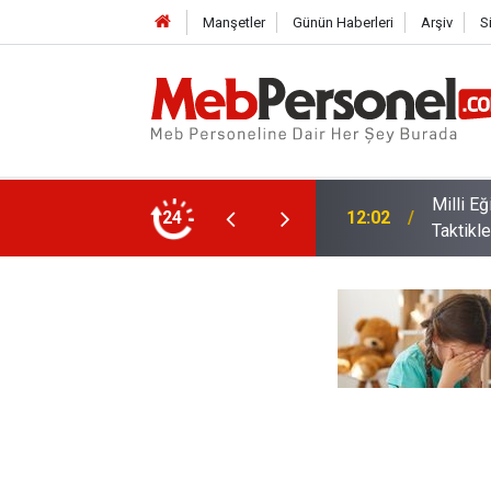
Manşetler
Günün Haberleri
Arşiv
S
den Üniversite Tercihi Yapacak Öğrencilere
24
11:32
İl Dışı 