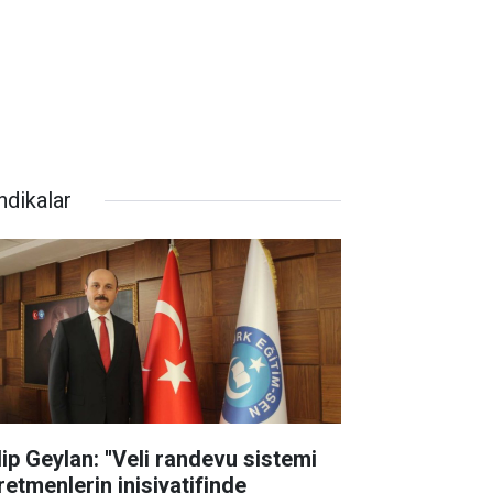
ndikalar
lip Geylan: ''Veli randevu sistemi
retmenlerin inisiyatifinde