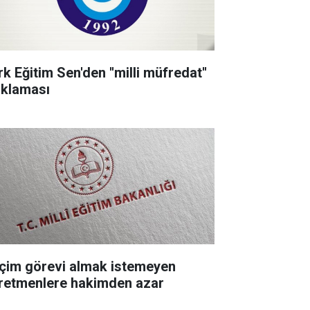
k Eğitim Sen'den ''milli müfredat''
ıklaması
çim görevi almak istemeyen
retmenlere hakimden azar