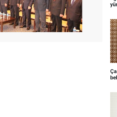
yür
Ça
bek