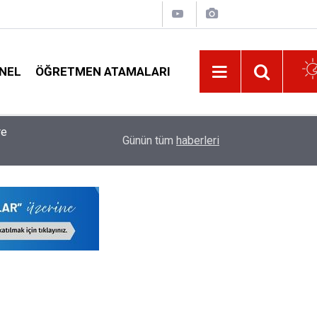
NEL
ÖĞRETMEN ATAMALARI
11:01
Öğretmenlerin Maaş Promosyonunda İhale Tarihi 
Günün tüm
haberleri