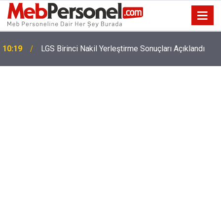
YKS Tercihlerinde Son Saatler! 2026 YKS Tercih
10:02
Sonuçları Ne Zaman Açıklanacak?