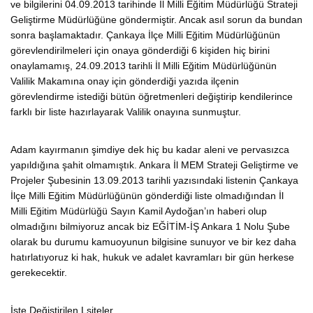
ve bilgilerini 04.09.2013 tarihinde İl Milli Eğitim Müdürlüğü Strateji
Geliştirme Müdürlüğüne göndermiştir. Ancak asıl sorun da bundan
sonra başlamaktadır. Çankaya İlçe Milli Eğitim Müdürlüğünün
görevlendirilmeleri için onaya gönderdiği 6 kişiden hiç birini
onaylamamış, 24.09.2013 tarihli İl Milli Eğitim Müdürlüğünün
Valilik Makamına onay için gönderdiği yazıda ilçenin
görevlendirme istediği bütün öğretmenleri değiştirip kendilerince
farklı bir liste hazırlayarak Valilik onayına sunmuştur.
Adam kayırmanın şimdiye dek hiç bu kadar aleni ve pervasızca
yapıldığına şahit olmamıştık. Ankara İl MEM Strateji Geliştirme ve
Projeler Şubesinin 13.09.2013 tarihli yazısındaki listenin Çankaya
İlçe Milli Eğitim Müdürlüğünün gönderdiği liste olmadığından İl
Milli Eğitim Müdürlüğü Sayın Kamil Aydoğan’ın haberi olup
olmadığını bilmiyoruz ancak biz EĞİTİM-İŞ Ankara 1 Nolu Şube
olarak bu durumu kamuoyunun bilgisine sunuyor ve bir kez daha
hatırlatıyoruz ki hak, hukuk ve adalet kavramları bir gün herkese
gerekecektir.
İşte Değiştirilen Lsiteler