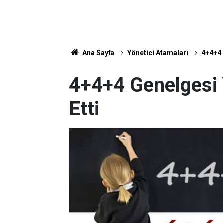
Ana Sayfa
Yönetici Atamaları
4+4+4 
4+4+4 Genelgesi 
Etti