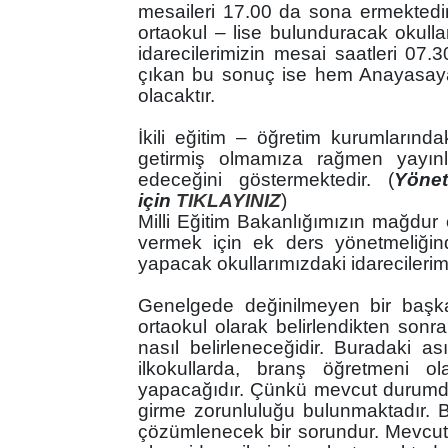
mesaileri 17.00 da sona ermektedir
ortaokul – lise bulunduracak okullar
idarecilerimizin mesai saatleri 07.
çıkan bu sonuç ise hem Anayasay
olacaktır.
İkili eğitim – öğretim kurumlarındaki
getirmiş olmamıza rağmen yayınl
edeceğini göstermektedir. (
Yönet
için
TIKLAYINIZ
)
Milli Eğitim Bakanlığımızın mağdur 
vermek için ek ders yönetmeliğinde
yapacak okullarımızdaki idarecilerimiz
Genelgede değinilmeyen bir başka
ortaokul olarak belirlendikten sonr
nasıl belirleneceğidir. Buradaki as
ilkokullarda, branş öğretmeni ol
yapacağıdır. Çünkü mevcut durumda 
girme zorunluluğu bulunmaktadır. B
çözümlenecek bir sorundur. Mevcut 