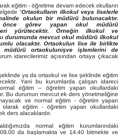
Öğ
larak eğitim - öğretime devam edecek okulların
nelgede “
Ortaokulların ilkokul veya liselerle
 halinde okulun bir müdürü bulunacaktır.
 önce görev yapan okul müdürü
eri yürütecektir. Örneğin ilkokul ve
sı durumunda mevcut okul müdürü ilkokul
lu olacaktır. Ortaokulun lise ile birlikte
e müdürü ortaokulun
iş
ve işlemlerini de
urum idarecilerimiz açısından ortaya çıkacak
şeklinde ya da ortaokul ve lise şeklinde eğitim
cektir. Yani bu kurumlarda çalışan idareci
normal eğitim – öğretim yapan okullardaki
ktır. Bu durumun mevcut ek ders yönetmeliğine
lmayacak ve normal eğitim - öğretim yapan
ili olarak eğitim - öğretim yapan okullardaki
ek ders alacaklardır.
ldığımızda normal eğitim kurumlarındaki
er 09.00 da başlamakta ve 14.40 bitmekte ve