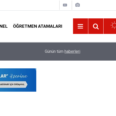
NEL
ÖĞRETMEN ATAMALARI
11:32
Yönetici Atamalarında Tüm İllerde En Fazla Avan
Günün tüm
haberleri