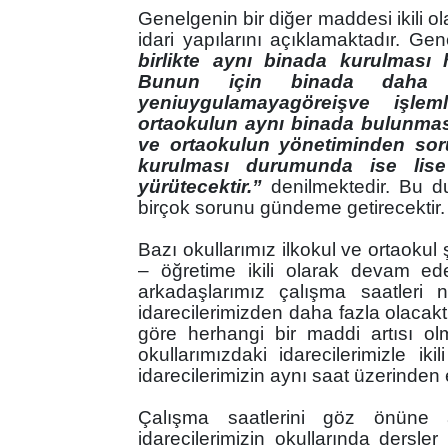
Genelgenin bir diğer maddesi ikili o
idari yapılarını açıklamaktadır. Ge
birlikte aynı binada kurulması
Bunun için binada daha
yeni
uygulamaya
göre
iş
ve işleml
ortaokulun aynı binada bulunma
ve ortaokulun yönetiminden sorum
kurulması durumunda ise lis
yürütecektir.”
denilmektedir. Bu d
birçok sorunu gündeme getirecektir.
Bazı okullarımız ilkokul ve ortaokul 
– öğretime ikili olarak devam ede
arkadaşlarımız çalışma saatleri 
idarecilerimizden daha fazla olaca
göre herhangi bir maddi artısı o
okullarımızdaki idarecilerimizle ik
idarecilerimizin aynı saat üzerinden 
Çalışma saatlerini göz önüne a
idarecilerimizin okullarında dersl