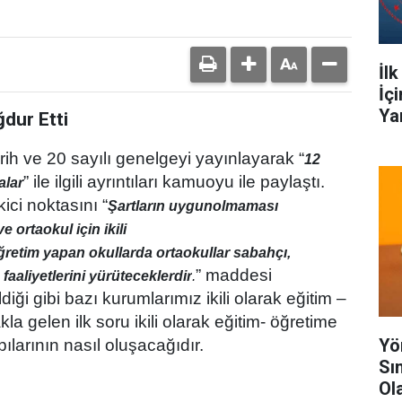
İl
İç
Ya
dur Etti
rih ve 20 sayılı genelgeyi yayınlayarak “
12
” ile ilgili ayrıntıları kamuoyu ile paylaştı.
alar
ci noktasını “
Şartların uygun
olmaması
ortaokul için ikili
i öğretim yapan okullarda ortaokullar sabahçı,
” maddesi
faaliyetlerini yürüteceklerdir
.
iği gibi bazı kurumlarımız ikili olarak eğitim –
 gelen ilk soru ikili olarak eğitim
- öğretime
Yö
larının nasıl oluşacağıdır.
Sı
Ol