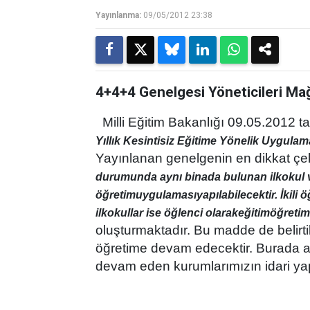
Yayınlanma:
09/05/2012 23:38
4+4+4 Genelgesi Yöneticileri Mağ
Milli Eğitim Bakanlığı 09.05.2012 ta
Yıllık Kesintisiz Eğitime Yönelik Uygulam
Yayınlanan genelgenin en dikkat çeki
durumunda aynı binada bulunan ilkokul ve 
öğretim
uygulaması
yapılabilecektir. İkil
ilkokullar ise öğlenci olarak
eğitim
öğretim 
oluşturmaktadır. Bu madde de belirtild
öğretime devam edecektir. Burada akla
devam eden kurumlarımızın idari yapı