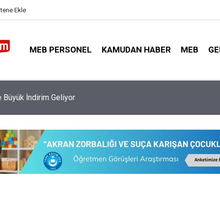
itene Ekle
MEB PERSONEL
KAMUDAN HABER
MEB
GE
atonunda 3 Milyondan Fazla Ziyaret