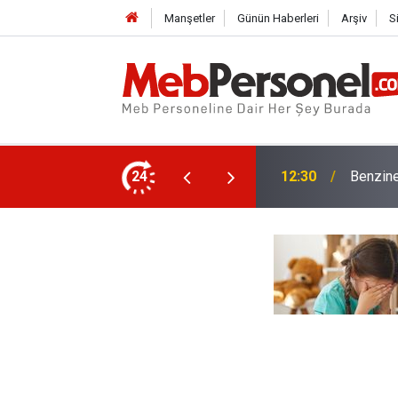
Manşetler
Günün Haberleri
Arşiv
S
24
12:01
LGS Mar