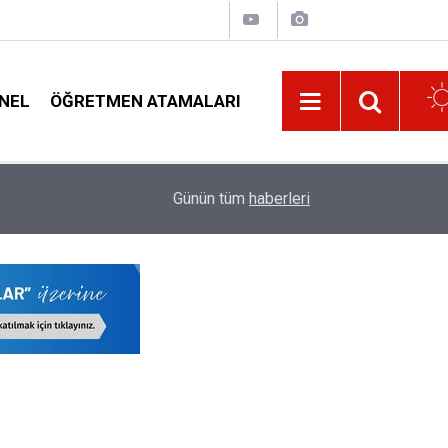
NEL
ÖĞRETMEN ATAMALARI
15:02
Meslek Liselerindeki O Bölüm Kapatılıyor! Öğr
Günün tüm
haberleri