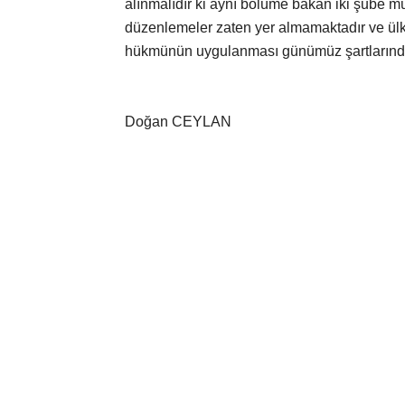
alınmalıdır ki aynı bölüme bakan iki şube m
düzenlemeler zaten yer almamaktadır ve ülk
hükmünün uygulanması günümüz şartlarında
Doğan CEYLAN