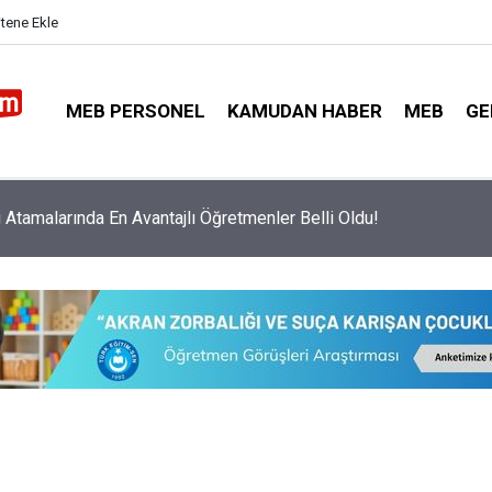
itene Ekle
MEB PERSONEL
KAMUDAN HABER
MEB
GE
nemde O Şartları Taşıyan Okullara Güvenlik Görevlisi Verilecek!