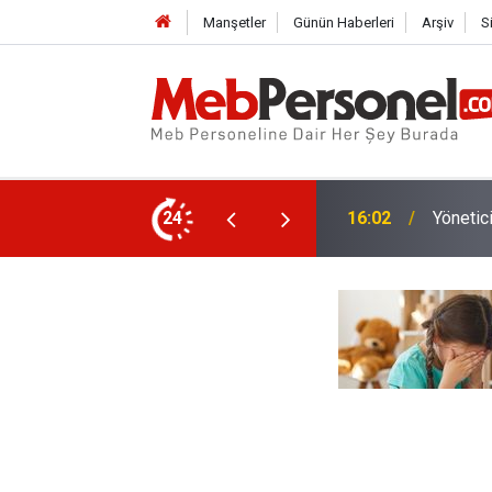
Manşetler
Günün Haberleri
Arşiv
S
lı Öğretmenler Belli Oldu!
24
15:32
Yeni Dö