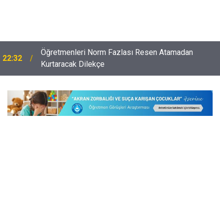
Veliyi Taciz Ettiği İddia Edilen Okul Müdürüne
22:02
Uzaklaştırma Kararı