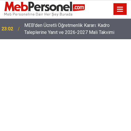
Öğretmenlerin Özür Grubu İller Arası Muhtemel İl
22:32
Emri Atama Tarihleri