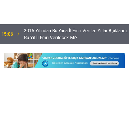
,
Risk Grubundaki 9 Bin 842 Çocuk; Sanata ve Spora
14:28
Yönlendirildi