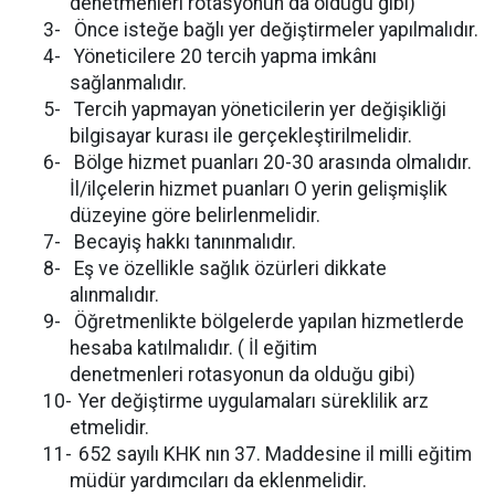
denetmenleri rotasyonun da olduğu gibi)
3-
Önce isteğe bağlı yer değiştirmeler yapılmalıdır.
4-
Yöneticilere 20 tercih yapma imkânı
sağlanmalıdır.
5-
Tercih yapmayan yöneticilerin yer değişikliği
bilgisayar kurası ile gerçekleştirilmelidir.
6-
Bölge hizmet puanları 20-30 arasında olmalıdır.
İl/ilçelerin hizmet puanları O yerin gelişmişlik
düzeyine göre belirlenmelidir.
7-
Becayiş hakkı tanınmalıdır.
8-
Eş ve özellikle sağlık özürleri dikkate
alınmalıdır.
9-
Öğretmenlikte bölgelerde yapılan hizmetlerde
hesaba katılmalıdır. ( İl eğitim
denetmenleri rotasyonun da olduğu gibi)
10-
Yer değiştirme uygulamaları süreklilik arz
etmelidir.
11-
652 sayılı KHK nın 37. Maddesine il milli eğitim
müdür yardımcıları da eklenmelidir.