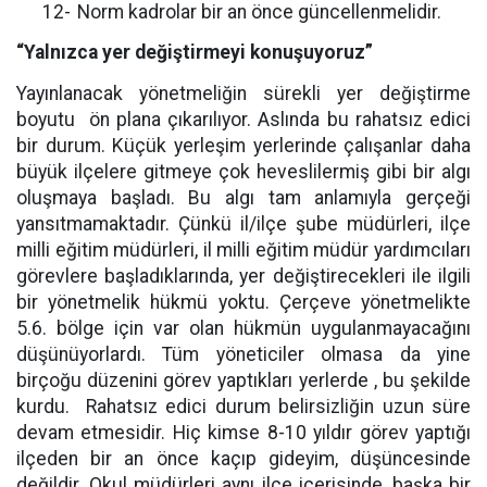
12-
Norm kadrolar bir an önce güncellenmelidir.
“Yalnızca yer değiştirmeyi konuşuyoruz”
Yayınlanacak yönetmeliğin sürekli yer değiştirme
boyutu ön plana çıkarılıyor. Aslında bu rahatsız edici
bir durum. Küçük yerleşim yerlerinde çalışanlar daha
büyük ilçelere gitmeye çok heveslilermiş gibi bir algı
oluşmaya başladı. Bu algı tam anlamıyla gerçeği
yansıtmamaktadır. Çünkü il/ilçe şube müdürleri, ilçe
milli eğitim müdürleri, il milli eğitim müdür yardımcıları
görevlere başladıklarında, yer değiştirecekleri ile ilgili
bir yönetmelik hükmü yoktu. Çerçeve yönetmelikte
5.6. bölge için var olan hükmün uygulanmayacağını
düşünüyorlardı. Tüm yöneticiler olmasa da yine
birçoğu düzenini görev yaptıkları yerlerde , bu şekilde
kurdu. Rahatsız edici durum belirsizliğin uzun süre
devam etmesidir. Hiç kimse 8-10 yıldır görev yaptığı
ilçeden bir an önce kaçıp gideyim, düşüncesinde
değildir. Okul müdürleri aynı ilçe içerisinde, başka bir