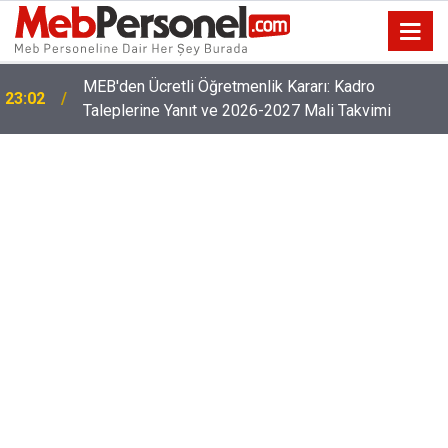
Öğretmenlerin Özür Grubu İller Arası Muhtemel İl
22:32
Emri Atama Tarihleri