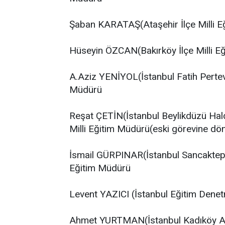
Şaban KARATAŞ(Ataşehir İlçe Milli Eğ
Hüseyin ÖZCAN(Bakırköy İlçe Milli Eğ
A.Aziz YENİYOL(İstanbul Fatih Pertevn
Müdürü
Reşat ÇETİN(İstanbul Beylikdüzü Hald
Milli Eğitim Müdürü(eski görevine dö
İsmail GÜRPINAR(İstanbul Sancaktepe İ
Eğitim Müdürü
Levent YAZICI (İstanbul Eğitim Denetm
Ahmet YURTMAN(İstanbul Kadıköy Anad