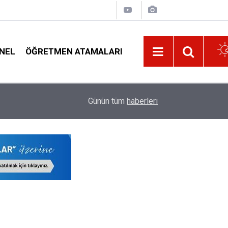
NEL
ÖĞRETMEN ATAMALARI
liyor?
09:32
Yeni Okula Başlayan Öğrencilerin Sınıfları Bu Y
Günün tüm
haberleri