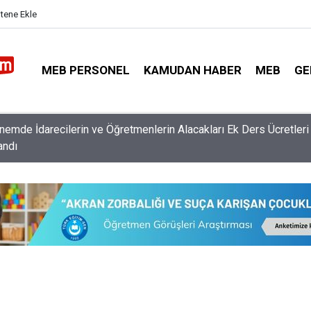
itene Ekle
MEB PERSONEL
KAMUDAN HABER
MEB
GE
usuf Tekin Açıkladı: Müfredat Neden Değişti, Öğrencileri Ne Bek