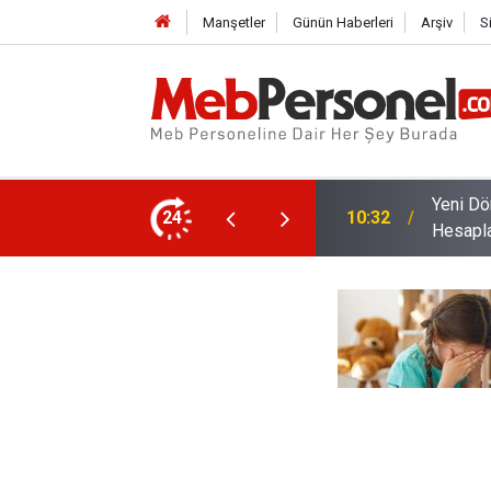
Manşetler
Günün Haberleri
Arşiv
S
retmenlerin Alacakları Ek Ders Ücretleri
24
10:02
Bakan Y