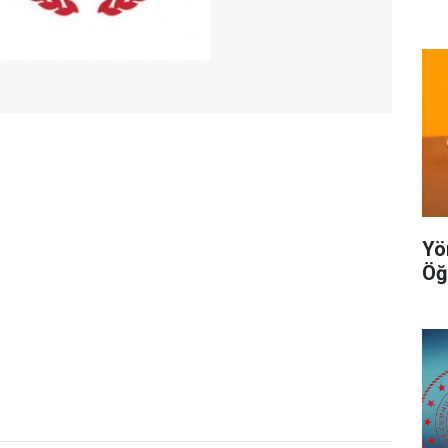
Yö
Öğ