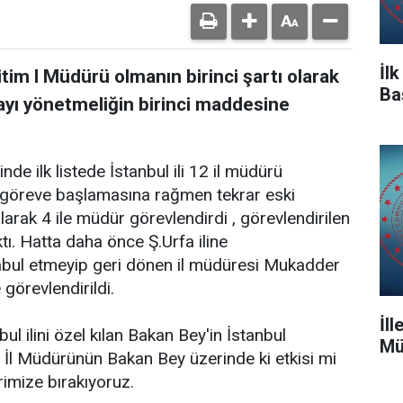
İl
tim l Müdürü olmanın birinci şartı olarak
Ba
ayı yönetmeliğin birinci maddesine
de ilk listede İstanbul ili 12 il müdürü
mı göreve başlamasına rağmen tekrar eski
arak 4 ile müdür görevlendirdi , görevlendirilen
tı. Hatta daha önce Ş.Urfa iline
abul etmeyip geri dönen il müdüresi Mukadder
örevlendirildi.
İl
ul ilini özel kılan Bakan Bey'in İstanbul
Mü
l İl Müdürünün Bakan Bey üzerinde ki etkisi mi
rimize bırakıyoruz.