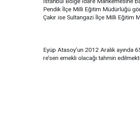
İstanbul Bölge İdare Mahkemesine baş
Pendik İlçe Milli Eğitim Müdürlüğü g
Çakır ise Sultangazi İlçe Milli Eğitim
Eyüp Atasoy’un 2012 Aralık ayında 6
re’sen emekli olacağı tahmin edilmekt