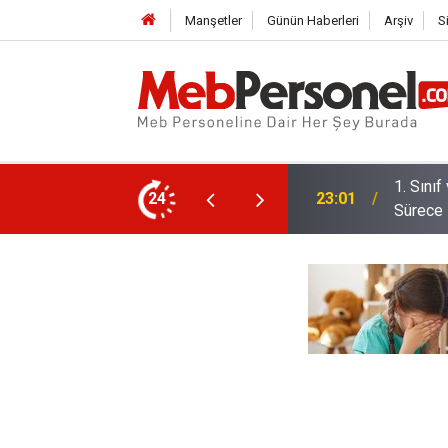
Manşetler
Günün Haberleri
Arşiv
S
 Dönem: Uyum Haftası Ne Zaman, Veliler
24
22:32
Öğretme