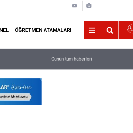
NEL
ÖĞRETMEN ATAMALARI
22:02
Veliyi Taciz Ettiği İddia Edilen Okul Müdürüne U
Günün tüm
haberleri