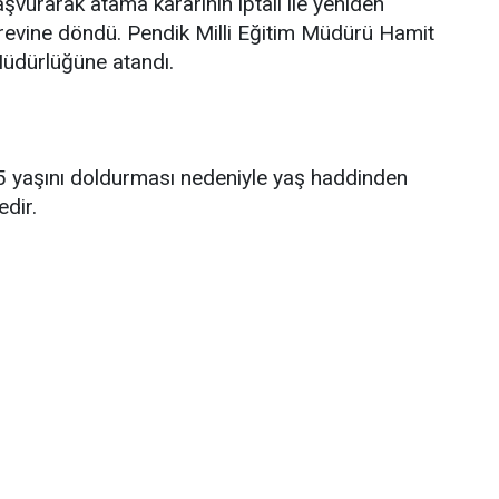
vurarak atama kararının iptali ile yeniden
örevine döndü. Pendik Milli Eğitim Müdürü Hamit
 Müdürlüğüne atandı.
5 yaşını doldurması nedeniyle yaş haddinden
edir.