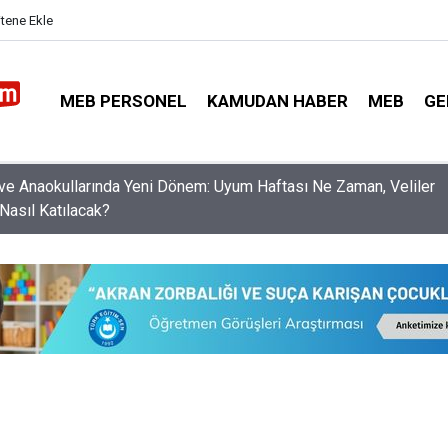
itene Ekle
MEB PERSONEL
KAMUDAN HABER
MEB
GE
nleri Norm Fazlası Resen Atamadan Kurtaracak Dilekçe