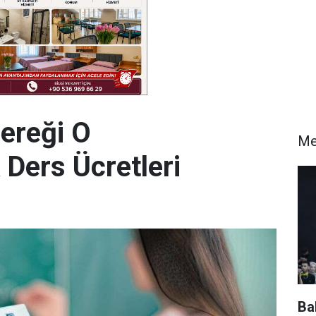
Gereği O
Me
 Ders Ücretleri
Ba