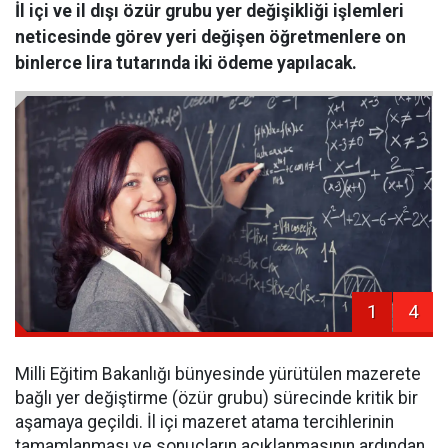
İl içi ve il dışı özür grubu yer değişikliği işlemleri
neticesinde görev yeri değişen öğretmenlere on
binlerce lira tutarında iki ödeme yapılacak.
1
4
Milli Eğitim Bakanlığı bünyesinde yürütülen mazerete
bağlı yer değiştirme (özür grubu) sürecinde kritik bir
aşamaya geçildi. İl içi mazeret atama tercihlerinin
tamamlanması ve sonuçların açıklanmasının ardından,