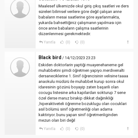
Maalesef ülkemizde okul giriş çıkış saatleri ve ders
süreleri bilimsel verilere göre değil çalışan anne
babaların mesai saatlerine göre ayarlanmakta,
yukarda bahsettiğiniz çalışmanın yapılması için
önce anne babaların çalışma saatlerinin
düzenlenmesi gerekmektedir.
Yanıtla
(0)
(0)
Black bird
/ 14/12/2023 23:23
Eskiden doktorlarin yaptiği muayenehaneme gel
muhabbetini şimdi öğretmen yapiyo.merdivenalti
dersaneciklerine 1. Sinif öğrencisinin velisine taaaa
anaokulu müdürü ile muhabbet kurup sonra okul
idaresinin gözünü boyayip zaten başarili olan
cocugu listesine arka kapilardan sokturup 7 sene
özel derse maruz birakip dikkat dağinikliği
,hiperaktiveteli öğrenme bozuklugu olan cocuklari
asil bölümü sinif öğretmenliği olan adama
kaktiriyor..bunu yapan sinif öğretmenliginden
mezun olan biri değil
Yanıtla
(0)
(0)