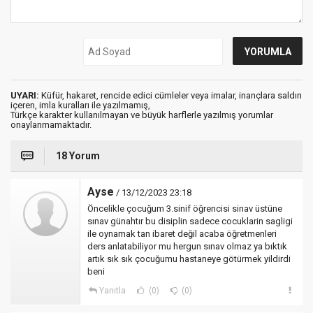
UYARI:
Küfür, hakaret, rencide edici cümleler veya imalar, inançlara saldırı
içeren, imla kuralları ile yazılmamış,
Türkçe karakter kullanılmayan ve büyük harflerle yazılmış yorumlar
onaylanmamaktadır.
18 Yorum
Ayse
/ 13/12/2023 23:18
Öncelikle çocuğum 3.sinif öğrencisi sinav üstüne
sınav günahtır bu disiplin sadece cocuklarin sagligi
ile oynamak tan ibaret değil acaba öğretmenleri
ders anlatabiliyor mu hergun sınav olmaz ya bıktık
artık sık sık çocuğumu hastaneye götürmek yildirdi
beni
Yanıtla
(0)
(0)