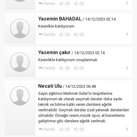
Yanıtla
(0)
(0)
Yasemin BAHADAL
/ 14/12/2023 02:14
Kesinlkle katılıyorum
Yanıtla
(0)
(0)
Yasemin çakır
/ 14/12/2023 02:14
Kesinlikle katılıyorum onaylanmalı
Yanıtla
(0)
(0)
Necati Ulu
/ 14/12/2023 06:48
Sayın eğitimci Mehmet Güler'in tespitlerine
katılıyorum ek olarak seçmeli dersler daha sade
teknik ve bilime katkı veren derslere ağırlık
verilmelidir. Seçmeli dersler özel yetenek derslerden
olmalıdır. Örneğin resim,müzik spor, el becerilerini
geliştirme gibi derslere ağırlık verilmeli.
Yanıtla
(0)
(0)