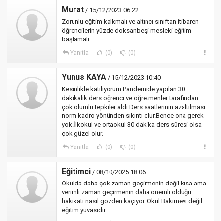
Murat
/ 15/12/2023 06:22
Zorunlu eğitim kalkmalı ve altıncı sınıftan itibaren
öğrencilerin yüzde doksanbeşi mesleki eğitim
başlamalı.
Yanıtla
(0)
(0)
Yunus KAYA
/ 15/12/2023 10:40
Kesinlikle katılıyorum.Pandemide yapılan 30
dakikalık ders öğrenci ve öğretmenler tarafından
çok olumlu tepkiler aldı.Ders saatlerinin azaltılması
norm kadro yönünden sıkıntı olur.Bence ona gerek
yok.İlkokul ve ortaokul 30 dakika ders süresi olsa
çok güzel olur.
Yanıtla
(0)
(0)
Eğitimci
/ 08/10/2025 18:06
Okulda daha çok zaman geçirmenin değil kısa ama
verimli zaman geçirmenin daha önemli olduğu
hakikati nasıl gözden kaçıyor. Okul Bakımevi değil
eğitim yuvasıdır.