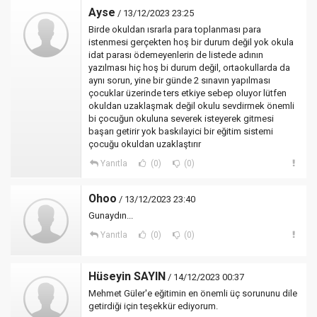
Ayse
/ 13/12/2023 23:25
Birde okuldan ısrarla para toplanması para
istenmesi gerçekten hoş bir durum değil yok okula
idat parası ödemeyenlerin de listede adının
yazılması hiç hoş bi durum değil, ortaokullarda da
aynı sorun, yine bir günde 2 sınavın yapılması
çocuklar üzerinde ters etkiye sebep oluyor lütfen
okuldan uzaklaşmak değil okulu sevdirmek önemli
bi çocuğun okuluna severek isteyerek gitmesi
başarı getirir yok baskılayici bir eğitim sistemi
çocuğu okuldan uzaklaştırır
Yanıtla
(0)
(0)
Ohoo
/ 13/12/2023 23:40
Gunaydın...
Yanıtla
(0)
(0)
Hüseyin SAYIN
/ 14/12/2023 00:37
Mehmet Güler'e eğitimin en önemli üç sorununu dile
getirdiği için teşekkür ediyorum.