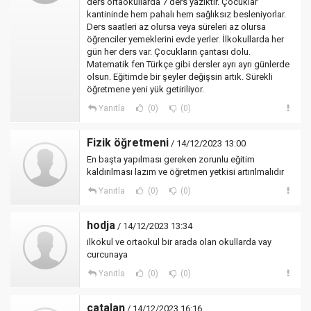
ders ortaokullarda 7 ders yazıktır. Çocuklar
kantininde hem pahalı hem sağlıksız besleniyorlar.
Ders saatleri az olursa veya süreleri az olursa
öğrenciler yemeklerini evde yerler. İlkokullarda her
gün her ders var. Çocukların çantası dolu.
Matematik fen Türkçe gibi dersler ayrı ayrı günlerde
olsun. Eğitimde bir şeyler değişsin artık. Sürekli
öğretmene yeni yük getiriliyor.
Yanıtla
(0)
(0)
Fizik öğretmeni
/ 14/12/2023 13:00
En başta yapılması gereken zorunlu eğitim
kaldırılması lazım ve öğretmen yetkisi artırılmalıdır
Yanıtla
(0)
(0)
hodja
/ 14/12/2023 13:34
ilkokul ve ortaokul bir arada olan okullarda vay
curcunaya
Yanıtla
(0)
(0)
catalan
/ 14/12/2023 16:16