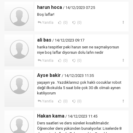
harun hoca
/ 14/12/2023 07:25
Boș laflar!
Yanıtla
(0)
(0)
ali bas
/ 14/12/2023 09:17
harika tespitler peki harun sen ne saçmalıyorsun
niye boş laflar diyorsun dolu lafın nedir
Yanıtla
(0)
(0)
Ayse bakir
/ 14/12/2023 11:35
yaşayın ya . Yazdıklarınız çok haklı cocuklar robot
değil ilkokulda 5 saat bile çok 30 dk olmalı aynen
katiliyorum
Yanıtla
(0)
(0)
Hakan kama
/ 14/12/2023 11:45
Ders saatleri ve ders süreleri kısaltılmalıdır.
Öğrenciler ders yükünden bunalıyorlar. Liselerde 8