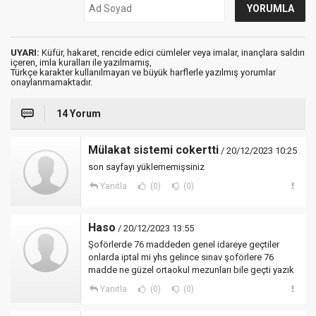
UYARI:
Küfür, hakaret, rencide edici cümleler veya imalar, inançlara saldırı
içeren, imla kuralları ile yazılmamış,
Türkçe karakter kullanılmayan ve büyük harflerle yazılmış yorumlar
onaylanmamaktadır.
14 Yorum
Mülakat sistemi cokertti
/ 20/12/2023 10:25
son sayfayı yüklememişsiniz
Yanıtla
(0)
(0)
Haso
/ 20/12/2023 13:55
Şoförlerde 76 maddeden genel idareye geçtiler
onlarda iptal mi yhs gelince sınav şoförlere 76
madde ne güzel ortaokul mezunları bile geçti yazık
Yanıtla
(0)
(0)