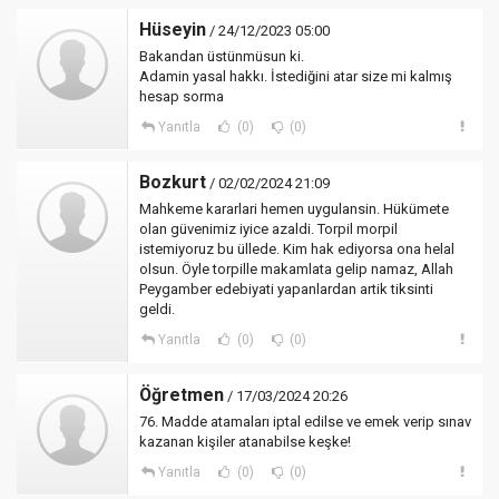
Hüseyin
/ 24/12/2023 05:00
Bakandan üstünmüsun ki.
Adamin yasal hakkı. İstediğini atar size mi kalmış
hesap sorma
Yanıtla
(0)
(0)
Bozkurt
/ 02/02/2024 21:09
Mahkeme kararlari hemen uygulansin. Hükümete
olan güvenimiz iyice azaldi. Torpil morpil
istemiyoruz bu üllede. Kim hak ediyorsa ona helal
olsun. Öyle torpille makamlata gelip namaz, Allah
Peygamber edebiyati yapanlardan artik tiksinti
geldi.
Yanıtla
(0)
(0)
Öğretmen
/ 17/03/2024 20:26
76. Madde atamaları iptal edilse ve emek verip sınav
kazanan kişiler atanabilse keşke!
Yanıtla
(0)
(0)