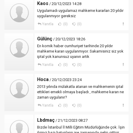
Kaos
/ 20/12/2023 14:28
Uygulamadı uygulamaz mahkeme kararları 20 yıldır
uygulanmıyor gereksiz
Yanıtla
(0)
(0)
Gülünç
/ 20/12/2023 18:26
En komik haber cumhuriyet tarihinde 20 yıldır
mahkeme kararı uygulanmıyor. Sakamisiniz siz yok
iptal yok kanunsuz uyanın artik
Yanıtla
(0)
(0)
Hoca
/ 20/12/2023 23:24
2013 yılında mülakatla atanan ve mahkemenin iptal
ettikleri emekli olmaya başladı , mahkeme kararı ne
zaman uygulanır?
Yanıtla
(0)
(0)
Lbdmaç
/ 21/12/2023 08:27
Bizde İstanbul İl Milli Eğitim Müdürlüğünde çok. İşin
ilginci bazı hatunların ise zamanında gelip gittigi