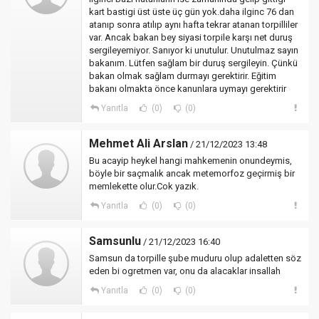
kart bastigi üst üste üç gün yok.daha ilginc 76 dan
atanıp sonra atılıp aynı hafta tekrar atanan torpilliler
var. Ancak bakan bey siyasi torpile karşı net duruş
sergileyemiyor. Sanıyor ki unutulur. Unutulmaz sayın
bakanım. Lütfen sağlam bir duruş sergileyin. Çünkü
bakan olmak sağlam durmayı gerektirir. Eğitim
bakanı olmakta önce kanunlara uymayı gerektirir
Yanıtla
(0)
(0)
Mehmet Ali Arslan
/ 21/12/2023 13:48
Bu acayip heykel hangi mahkemenin onundeymis,
böyle bir saçmalık ancak metemorfoz geçirmiş bir
memlekette olur.Cok yazık.
Yanıtla
(0)
(0)
Samsunlu
/ 21/12/2023 16:40
Samsun da torpille şube muduru olup adaletten söz
eden bi ogretmen var, onu da alacaklar insallah
Yanıtla
(0)
(0)