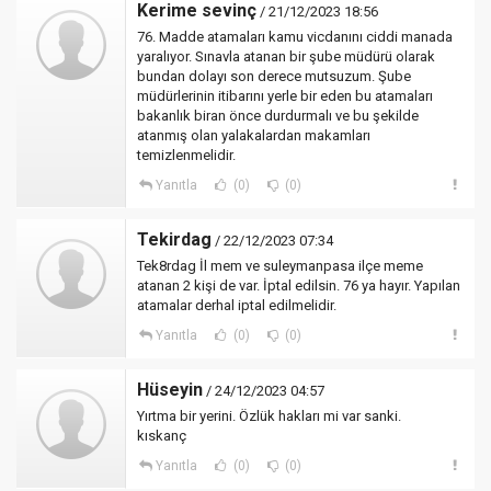
Kerime sevinç
/ 21/12/2023 18:56
76. Madde atamaları kamu vicdanını ciddi manada
yaralıyor. Sınavla atanan bir şube müdürü olarak
bundan dolayı son derece mutsuzum. Şube
müdürlerinin itibarını yerle bir eden bu atamaları
bakanlık biran önce durdurmalı ve bu şekilde
atanmış olan yalakalardan makamları
temizlenmelidir.
Yanıtla
(0)
(0)
Tekirdag
/ 22/12/2023 07:34
Tek8rdag İl mem ve suleymanpasa ilçe meme
atanan 2 kişi de var. İptal edilsin. 76 ya hayır. Yapılan
atamalar derhal iptal edilmelidir.
Yanıtla
(0)
(0)
Hüseyin
/ 24/12/2023 04:57
Yırtma bir yerini. Özlük hakları mi var sanki.
kıskanç
Yanıtla
(0)
(0)