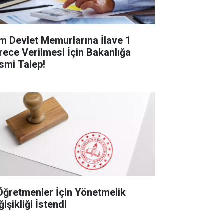
m Devlet Memurlarına İlave 1
rece Verilmesi İçin Bakanlığa
smi Talep!
Öğretmenler İçin Yönetmelik
işikliği İstendi