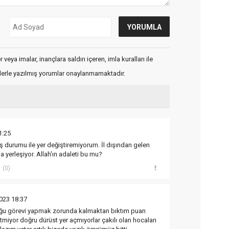
veya imalar, inançlara saldırı içeren, imla kuralları ile
flerle yazılmış yorumlar onaylanmamaktadır.
1:25
 durumu ile yer değiştiremiyorum. İl dışından gelen
 yerleşiyor. Allah'ın adaleti bu mu?
(0)
023 18:37
oğu görevi yapmak zorunda kalmaktan bıktım puan
miyor doğru dürüst yer açmıyorlar çakılı olan hocaları