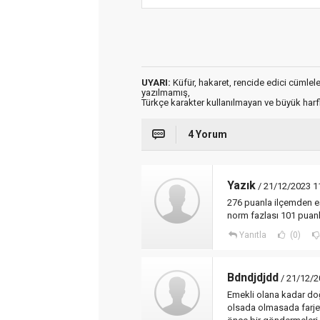
UYARI:
Küfür, hakaret, rencide edici cümleler 
yazılmamış,
Türkçe karakter kullanılmayan ve büyük har
4 Yorum
Yazık
/ 21/12/2023 1
276 puanla ilçemden eş
norm fazlası 101 puanla
Yanıtla
(0)
Bdndjdjdd
/ 21/12/2
Emekli olana kadar d
olsada olmasada farjet