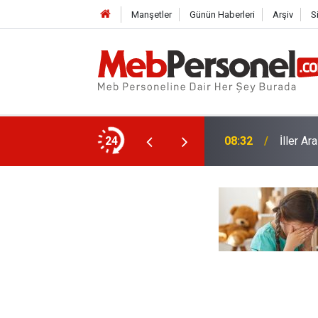
Manşetler
Günün Haberleri
Arşiv
S
amalarında Kritik Tarihler!
24
08:32
İller A