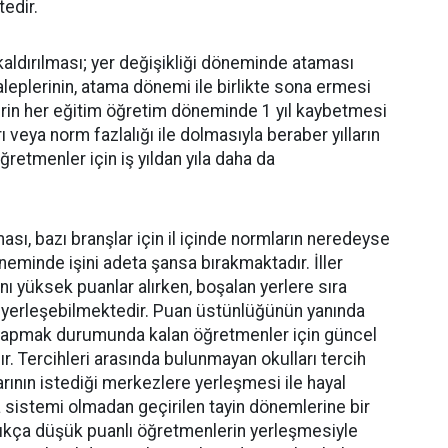
edir.
e kaldırılması; yer değişikliği döneminde ataması
plerinin, atama dönemi ile birlikte sona ermesi
rin her eğitim öğretim döneminde 1 yıl kaybetmesi
 veya norm fazlalığı ile dolmasıyla beraber yılların
etmenler için iş yıldan yıla daha da
ı, bazı branşlar için il içinde normların neredeyse
eminde işini adeta şansa bırakmaktadır. İller
ı yüksek puanlar alırken, boşalan yerlere sıra
 yerleşebilmektedir. Puan üstünlüğünün yanında
h yapmak durumunda kalan öğretmenler için güncel
r. Tercihleri arasında bulunmayan okulları tercih
ının istediği merkezlere yerleşmesi ile hayal
ıra sistemi olmadan geçirilen tayin dönemlerine bir
dukça düşük puanlı öğretmenlerin yerleşmesiyle