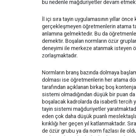
bu nedenle mağduriyetler devam etmekt
İl içi sıra tayin uygulamasının yıllar önc
gerçekleşmeyen öğretmenlerin atama tale
anlamına gelmektedir. Bu da öğretmenle
demektir. Boşalan normların özür grupları
deneyimi ile merkeze atanmak isteyen öğr
zorlaşmaktadır.
Normların branş bazında dolmaya başlamas
dolması ise öğretmenlerin her atama dön
tarafından açıklanan birkaç boş kontenjan
sistemi olmadığından düşük bir puan da
boşalacak kadrolarda da isabetli terci
tayin sistemi mağduriyetler yaratmaktadı
eden çok daha düşük puanlı meslektaşlar
kırıklığı her geçen yıl katlanmaktadır. S
de özür grubu ya da norm fazlası ile ol