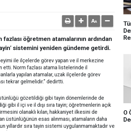
Tü
De
Re
m fazlası öğretmen atamalarının ardından
 tayin’ sistemini yeniden gündeme getirdi.
neyimi ile ilçelerde görev yapan ve il merkezine
etti. Norm fazlası atama listelerinde il
nlarla yapılan atamalar, uzak ilçelerde görev
 tekrar gelmelidir.” dedirtti.
ünlüğü gözetildiği gibi tayin dönemlerinde de
 gibi il içi ve il dışı sıra tayin; öğretmenlerin açık
O 
mesini olanaklı kılan, hakkaniyet ilkesini de
Değ
uan üstünlüğünün esas alınması, atamaların daha
un yıllardır sıra tayin sistemi uygulanmamaktadır ve