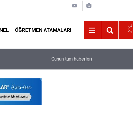
NEL
ÖĞRETMEN ATAMALARI
08:02
Ortaokul Müdürü İlçe Milli Eğitim Müdürlüğüne A
Günün tüm
haberleri