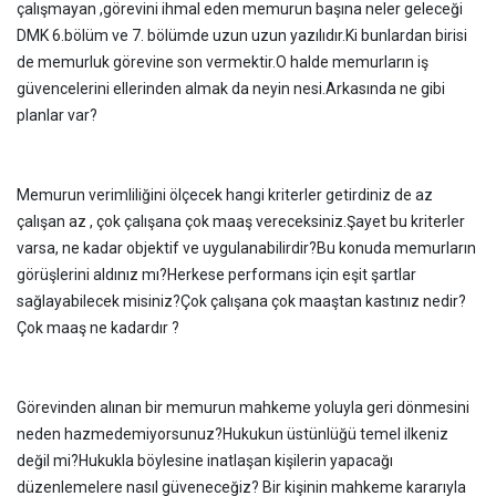
çalışmayan ,görevini ihmal eden memurun başına neler geleceği
DMK 6.bölüm ve 7. bölümde uzun uzun yazılıdır.Ki bunlardan birisi
de memurluk görevine son vermektir.O halde memurların iş
güvencelerini ellerinden almak da neyin nesi.Arkasında ne gibi
planlar var?
Memurun verimliliğini ölçecek hangi kriterler getirdiniz de az
çalışan az , çok çalışana çok maaş vereceksiniz.Şayet bu kriterler
varsa, ne kadar objektif ve uygulanabilirdir?Bu konuda memurların
görüşlerini aldınız mı?Herkese performans için eşit şartlar
sağlayabilecek misiniz?Çok çalışana çok maaştan kastınız nedir?
Çok maaş ne kadardır ?
Görevinden alınan bir memurun mahkeme yoluyla geri dönmesini
neden hazmedemiyorsunuz?Hukukun üstünlüğü temel ilkeniz
değil mi?Hukukla böylesine inatlaşan kişilerin yapacağı
düzenlemelere nasıl güveneceğiz? Bir kişinin mahkeme kararıyla