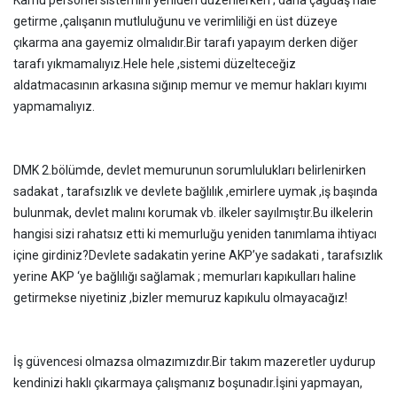
Kamu personel sistemini yeniden düzenlerken ; daha çağdaş hale
getirme ,çalışanın mutluluğunu ve verimliliği en üst düzeye
çıkarma ana gayemiz olmalıdır.Bir tarafı yapayım derken diğer
tarafı yıkmamalıyız.Hele hele ,sistemi düzelteceğiz
aldatmacasının arkasına sığınıp memur ve memur hakları kıyımı
yapmamalıyız.
DMK 2.bölümde, devlet memurunun sorumlulukları belirlenirken
sadakat , tarafsızlık ve devlete bağlılık ,emirlere uymak ,iş başında
bulunmak, devlet malını korumak vb. ilkeler sayılmıştır.Bu ilkelerin
hangisi sizi rahatsız etti ki memurluğu yeniden tanımlama ihtiyacı
içine girdiniz?Devlete sadakatin yerine AKP’ye sadakati , tarafsızlık
yerine AKP ‘ye bağlılığı sağlamak ; memurları kapıkulları haline
getirmekse niyetiniz ,bizler memuruz kapıkulu olmayacağız!
İş güvencesi olmazsa olmazımızdır.Bir takım mazeretler uydurup
kendinizi haklı çıkarmaya çalışmanız boşunadır.İşini yapmayan,