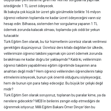
oluşturulan yeni sisteme giren her veli her sorgulama yapmak
istediğinde 1 TL ücret ödeyecek.
İlk bakışta çok küçük bir ücret gibi görülmekle birlikte 16 milyon
öğrenci velisinin toplamda ne kadar ücret ödeyeceğini varın siz
hesap edin. Bilhassa, sistemden her sorgulama yapanın 1 TL
ödemek zorunda kalacak olması, toplamda çok ciddi bir yekun
tutacaktır.
Türk Eğitim Sen olarak, bu tür hizmetlerin ücretsiz olarak verilmesi
gerektiğini düşünüyoruz. Ücretsiz ders kitabı dağıtılan bir ülkede,
velilerimizin öğrenci takibini yapmak için ücret ödemek zorunda
bırakılması ne kadar doğru bir yaklaşımdır? Kaldı ki, velilerimizin
öğrenci takibini yapabilmesi eğitim öğretimde başarının ana
anahtarı değil midir? Hem öğrenci velilerinden öğrencilerini takip
etmelerini isteyecek, bunun çok önemli olduğunu söyleyeceğiz,
hem de bunun için para talep edeceğiz. Bu büyük bir çelişki değil
midir?
Türk Eğitim Sen olarak soruyoruz, toplanan bu paralar kime, ya da
nerelere gidecektir? MEB'in birilerini zengin edip etmediğini de
öğrenmek istiyoruz. Milli Eğitim Bakanı Ömer Dinçer'den bu