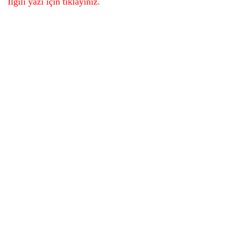
İlgili yazı için tıklayınız.